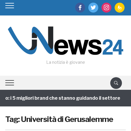
facebook
twitter
instagram
feedburn
La notizia è giovane
po: i 5 migliori brand che stanno guidando il settore
Tag:
Università di Gerusalemme