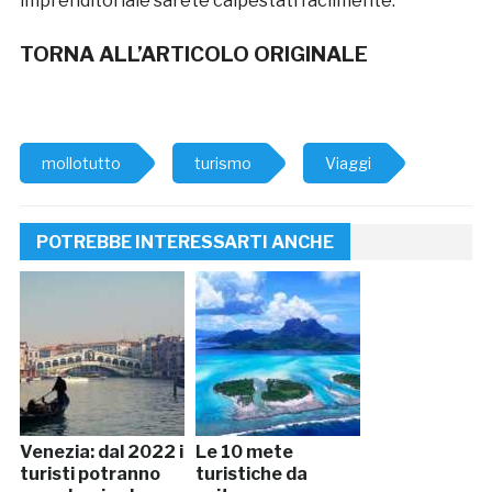
imprenditoriale sarete calpestati facilmente.
TORNA ALL’ARTICOLO ORIGINALE
mollotutto
turismo
Viaggi
POTREBBE INTERESSARTI ANCHE
Venezia: dal 2022 i
Le 10 mete
turisti potranno
turistiche da