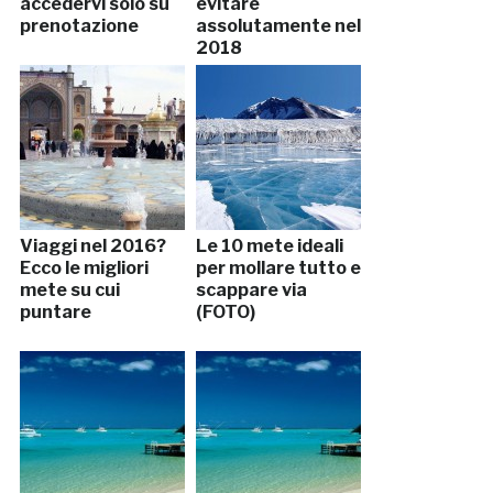
accedervi solo su
evitare
prenotazione
assolutamente nel
2018
Viaggi nel 2016?
Le 10 mete ideali
Ecco le migliori
per mollare tutto e
mete su cui
scappare via
puntare
(FOTO)