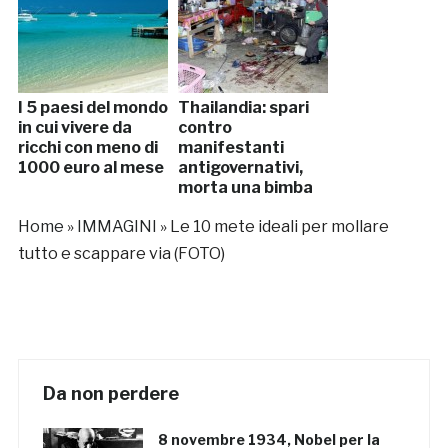
I 5 paesi del mondo
Thailandia: spari
in cui vivere da
contro
ricchi con meno di
manifestanti
1000 euro al mese
antigovernativi,
morta una bimba
Home
»
IMMAGINI
»
Le 10 mete ideali per mollare
tutto e scappare via (FOTO)
Da non perdere
8 novembre 1934, Nobel per la