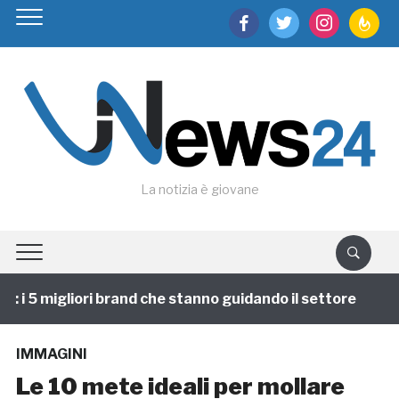
facebook
twitter
instagram
feedburn
La notizia è giovane
i 5 migliori brand che stanno guidando il settore
1 
IMMAGINI
Le 10 mete ideali per mollare