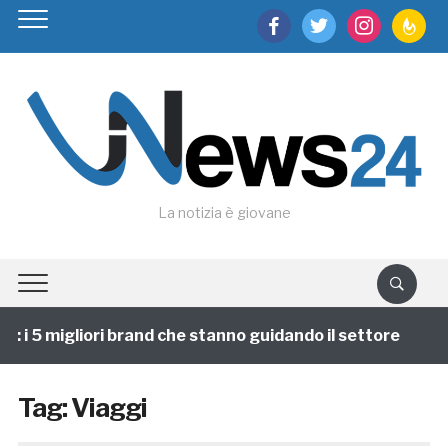
facebook
twitter
instagram
feedburn
La notizia è giovane
i 5 migliori brand che stanno guidando il settore
1 
Tag:
Viaggi