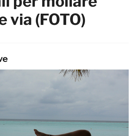
li per mollare
e via (FOTO)
ve