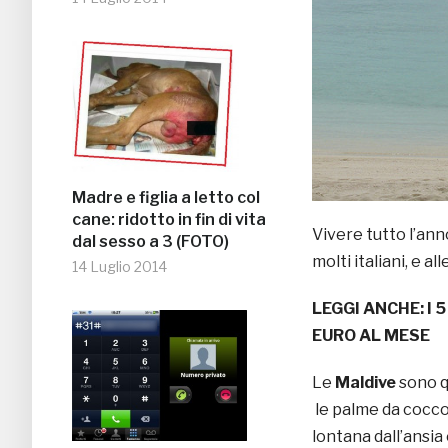
Madre e figlia a letto col
cane: ridotto in fin di vita
Vivere tutto l’an
dal sesso a 3 (FOTO)
molti italiani, e al
14 Luglio 2014
LEGGI ANCHE: I 
EURO AL MESE
Le
Maldive
sono qu
le palme da cocco
lontana dall’ansia