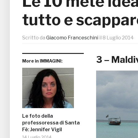
Le 10 mete idea
tutto e scappar
Scritto da
Giacomo Franceschini
il
8 Luglio 2014
3 – Maldi
More in IMMAGINI:
Le foto della
professoressa di Santa
Fè: Jennifer Vigil
14 Luglio 2014