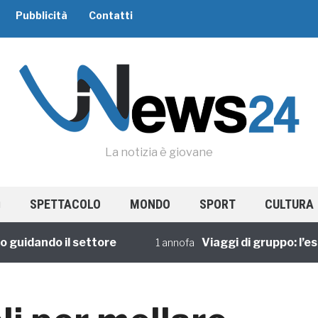
Pubblicità
Contatti
La notizia è giovane
SPETTACOLO
MONDO
SPORT
CULTURA
dando il settore
Viaggi di gruppo: l’esper
1 annofa