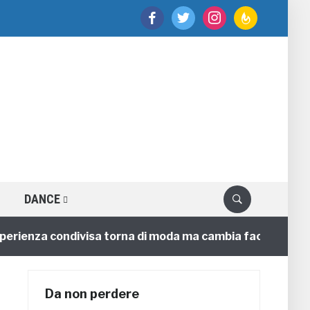
facebook
twitter
instagram
feedburner
DANCE
ienza condivisa torna di moda ma cambia faccia
4 ann
Da non perdere