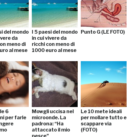
si del mondo
I 5 paesi del mondo
Punto G (LE FOTO)
vivere da
in cui vivere da
con meno di
ricchi con meno di
uro al mese
1000 euro al mese
le 6
Mowgli uccisa nel
Le 10 mete ideali
ni per farle
microonde. La
per mollare tutto e
ngere
padrona: “Ha
scappare via
smo
attaccato il mio
(FOTO)
pesce”