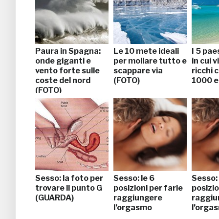
Paura in Spagna:
Le 10 mete ideali
I 5 pae
onde giganti e
per mollare tutto e
in cui 
vento forte sulle
scappare via
ricchi 
coste del nord
(FOTO)
1000 e
(FOTO)
Sesso: la foto per
Sesso: le 6
Sesso: 
trovare il punto G
posizioni per farle
posizio
(GUARDA)
raggiungere
raggiu
l’orgasmo
l’orga