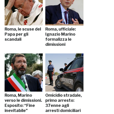
Roma, le scuse del
Roma, ufficiale:
Papa per gli
Ignazio Marino
scandali
formalizza le
dimissioni
Roma, Marino
Omicidio stradale,
verso le dimissioni.
primo arresto:
Esposito: “Fine
37enne agli
inevitabile”
arresti domiciliari