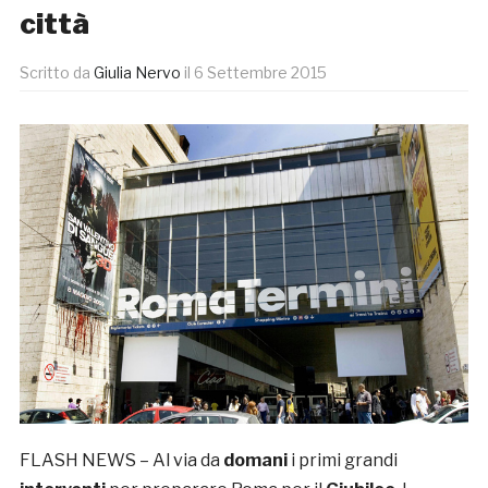
città
Scritto da
Giulia Nervo
il
6 Settembre 2015
FLASH NEWS – Al via da
domani
i primi grandi