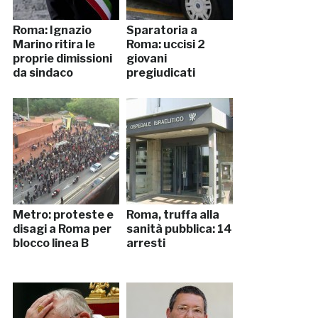
Roma: Ignazio
Sparatoria a
Marino ritira le
Roma: uccisi 2
proprie dimissioni
giovani
da sindaco
pregiudicati
Metro: proteste e
Roma, truffa alla
disagi a Roma per
sanità pubblica: 14
blocco linea B
arresti