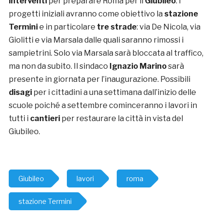
interventi
per preparare Roma per il
Giubileo
. I
progetti iniziali avranno come obiettivo la
stazione
Termini
e in particolare
tre strade
: via De Nicola, via
Giolitti e via Marsala dalle quali saranno rimossi i
sampietrini. Solo via Marsala sarà bloccata al traffico,
ma non da subito. Il sindaco
Ignazio Marino
sarà
presente in giornata per l’inaugurazione. Possibili
disagi
per i cittadini a una settimana dall’inizio delle
scuole poiché a settembre cominceranno i lavori in
tutti i
cantieri
per restaurare la città in vista del
Giubileo.
Giubileo
lavori
roma
stazione Termini