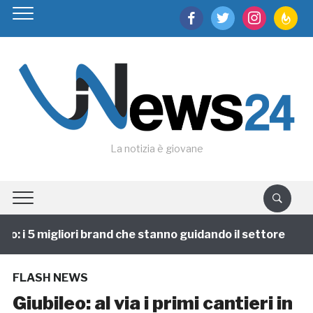
facebook
twitter
instagram
feedburn
La notizia è giovane
: i 5 migliori brand che stanno guidando il settore
FLASH NEWS
Giubileo: al via i primi cantieri in