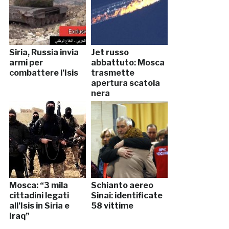
Siria, Russia invia
Jet russo
armi per
abbattuto: Mosca
combattere l’Isis
trasmette
apertura scatola
nera
Mosca: “3 mila
Schianto aereo
cittadini legati
Sinai: identificate
all’Isis in Siria e
58 vittime
Iraq”