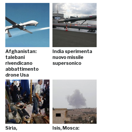
Afghanistan:
India sperimenta
talebani
nuovo missile
rivendicano
supersonico
abbattimento
drone Usa
Siria,
Isis, Mosca: