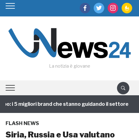
facebook
twitter
instagram
feedburn
La notizia è giovane
o: i 5 migliori brand che stanno guidando il settore
FLASH NEWS
Siria, Russia e Usa valutano