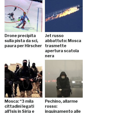
Drone precipita
Jet russo
sulla pista da sci,
abbattuto: Mosca
paura per Hirscher
trasmette
apertura scatola
nera
Mosca: “3 mila
Pechino, allarme
cittadini legati
rosso:
all’Isis in Siria e
inquinamento alle