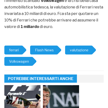
l’immenso scandalo
Volkswagen
e la crisi della casa
automobilistica tedesca, la valutazione di Ferrari resta
invariata a 10 miliardi di euro. Fca sta per quotare un
10% di Ferrari che potrebbe arrivare ad assumere il
valore di
1 miliardo
di euro.
ferrari
Flash News
valutazione
Volkswagen
POTREBBE INTERESSARTI ANCHE