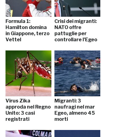
Formula 1:
Crisi dei migranti:
Hamilton domina
NATO offre
in Giappone, terzo
pattuglie per
Vettel
controllare l’Egeo
Virus Zika
Migranti: 3
approda nel Regno
naufragi nel mar
Unito: 3 casi
Egeo, almeno 45
registrati
morti