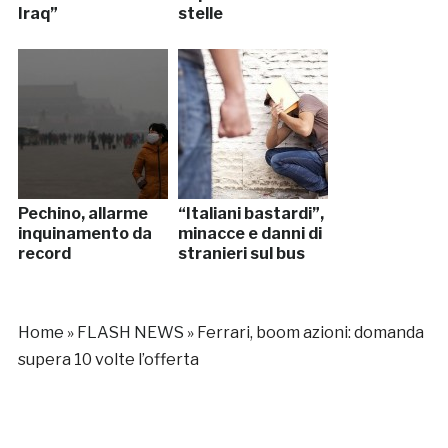
Iraq”
stelle
Pechino, allarme
“Italiani bastardi”,
inquinamento da
minacce e danni di
record
stranieri sul bus
Home
»
FLASH NEWS
»
Ferrari, boom azioni: domanda
supera 10 volte l’offerta