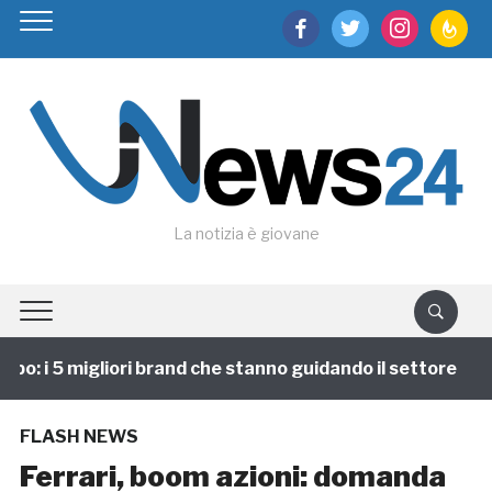
facebook
twitter
instagram
feedburn
La notizia è giovane
o: i 5 migliori brand che stanno guidando il settore
FLASH NEWS
Ferrari, boom azioni: domanda