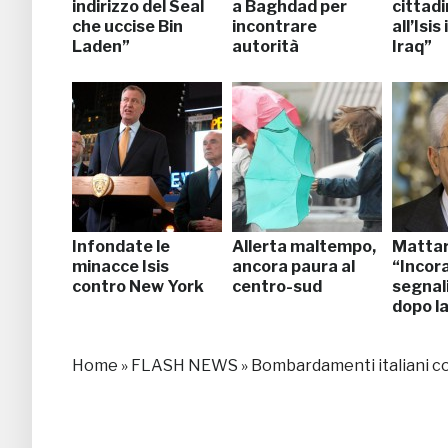
indirizzo del Seal
a Baghdad per
cittadi
che uccise Bin
incontrare
all’Isis 
Laden”
autorità
Iraq”
Infondate le
Allerta maltempo,
Mattar
minacce Isis
ancora paura al
“Incor
contro New York
centro-sud
segnali
dopo la
Home
»
FLASH NEWS
»
Bombardamenti italiani con