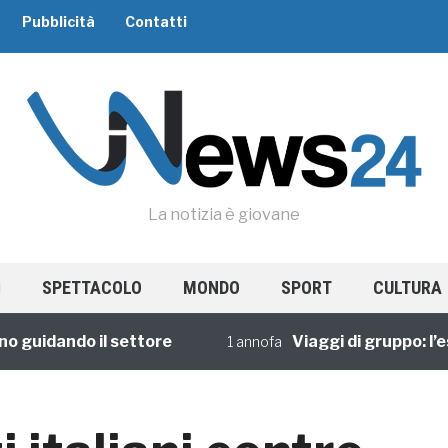
Pubblicità
Contatti
La notizia è giovane
SPETTACOLO
MONDO
SPORT
CULTURA
uidando il settore
Viaggi di gruppo: l’espe
1 annofa