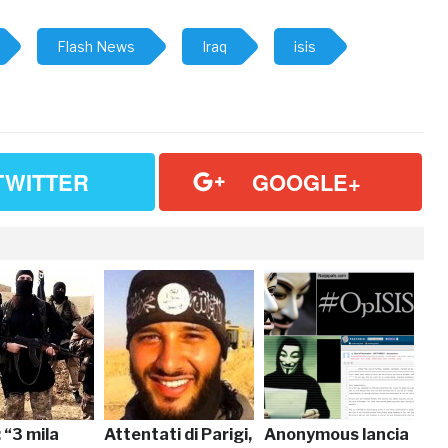
Flash News
Iraq
isis
TWITTER
GOOGLE+
 “3 mila
Attentati di Parigi,
Anonymous lancia