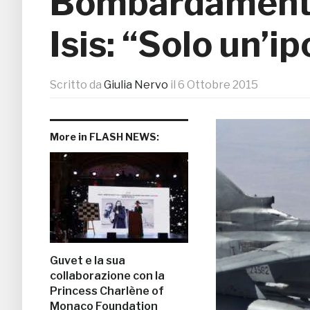
Bombardamenti 
Isis: “Solo un’ip
Scritto da
Giulia Nervo
il
6 Ottobre 2015
More in FLASH NEWS:
Guvet e la sua
collaborazione con la
Princess Charlène of
Monaco Foundation