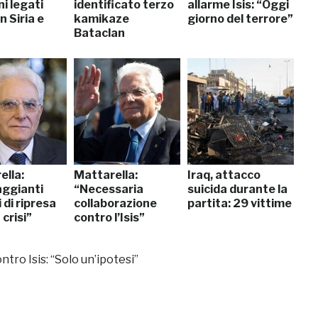
ni legati
identificato terzo
allarme Isis: “Oggi
in Siria e
kamikaze
giorno del terrore”
Bataclan
ella:
Mattarella:
Iraq, attacco
aggianti
“Necessaria
suicida durante la
 di ripresa
collaborazione
partita: 29 vittime
 crisi”
contro l’Isis”
tro Isis: “Solo un’ipotesi”