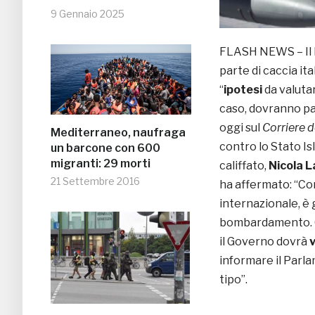
9 Gennaio 2025
FLASH NEWS – Il M
parte di caccia ita
“
ipotesi
da valutar
caso, dovranno pa
oggi sul
Corriere d
Mediterraneo, naufraga
contro lo Stato Is
un barcone con 600
migranti: 29 morti
califfato,
Nicola L
21 Settembre 2016
ha affermato: “Com
internazionale, è
bombardamento. Ci
il Governo dovrà
informare il Parla
tipo”.