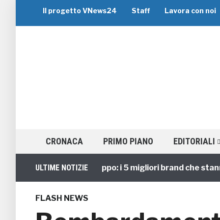
Il progetto VNews24
Staff
Lavora con noi
CRONACA
PRIMO PIANO
EDITORIALI
Viaggi di Gruppo: i 5 migliori brand che stanno g
ULTIME NOTIZIE
FLASH NEWS