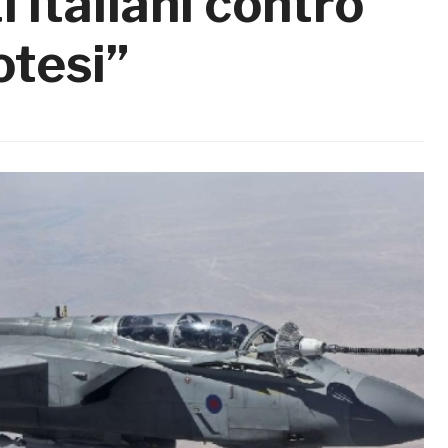
italiani contro
otesi”