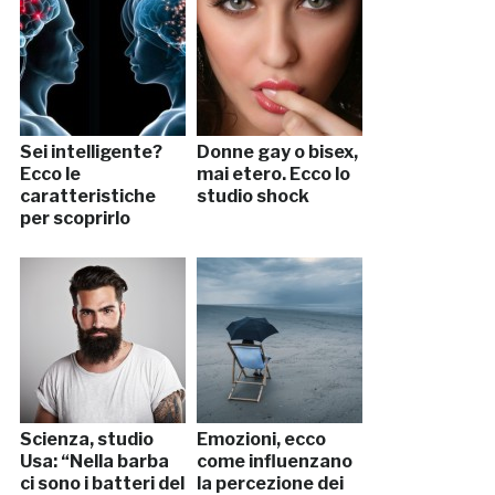
Sei intelligente?
Donne gay o bisex,
Ecco le
mai etero. Ecco lo
caratteristiche
studio shock
per scoprirlo
Scienza, studio
Emozioni, ecco
Usa: “Nella barba
come influenzano
ci sono i batteri del
la percezione dei