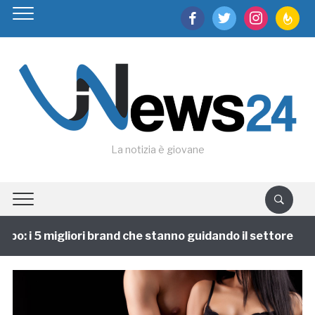
facebook
twitter
instagram
feedburn
La notizia è giovane
o: i 5 migliori brand che stanno guidando il settore