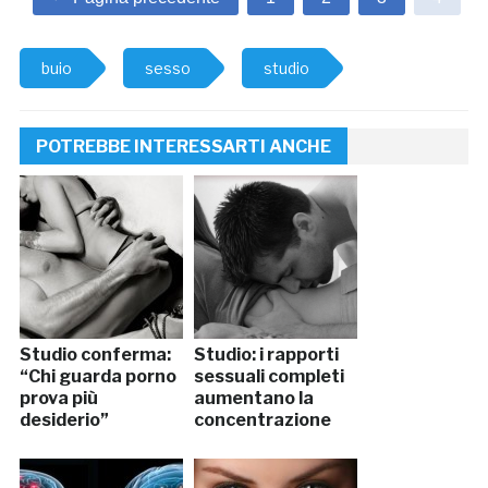
buio
sesso
studio
POTREBBE INTERESSARTI ANCHE
Studio conferma:
Studio: i rapporti
“Chi guarda porno
sessuali completi
prova più
aumentano la
desiderio”
concentrazione