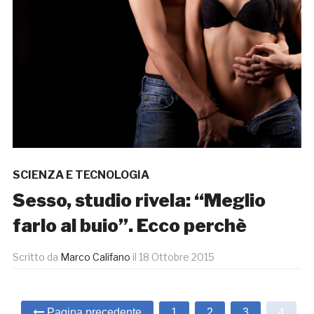
SCIENZA E TECNOLOGIA
Sesso, studio rivela: “Meglio
farlo al buio”. Ecco perchè
Scritto da
Marco Califano
il
18 Ottobre 2015
Pagina precedente
1
2
3
4