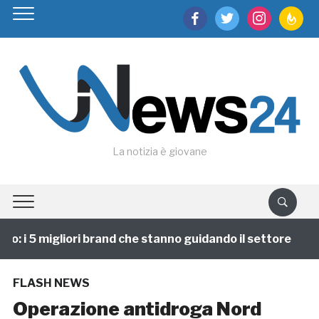
facebook
twitter
instagram
feedburn
La notizia è giovane
: i 5 migliori brand che stanno guidando il settore
1
FLASH NEWS
Operazione antidroga Nord