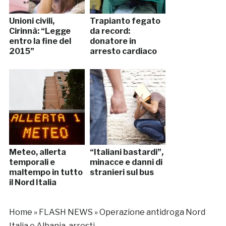
Unioni civili,
Trapianto fegato
Cirinnà: “Legge
da record:
entro la fine del
donatore in
2015”
arresto cardiaco
Meteo, allerta
“Italiani bastardi”,
temporali e
minacce e danni di
maltempo in tutto
stranieri sul bus
il Nord Italia
Home
»
FLASH NEWS
»
Operazione antidroga Nord
Italia e Albania, arresti