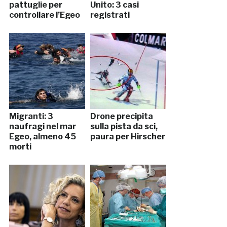
pattuglie per
Unito: 3 casi
controllare l’Egeo
registrati
Migranti: 3
Drone precipita
naufragi nel mar
sulla pista da sci,
Egeo, almeno 45
paura per Hirscher
morti