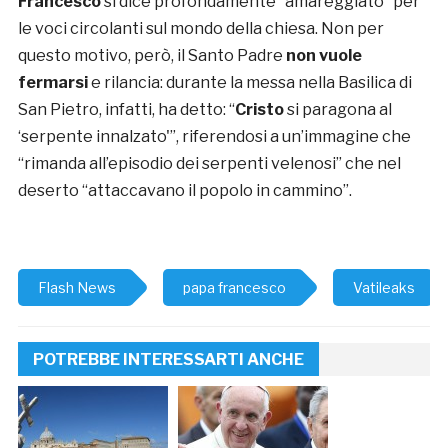
Francesco
si dice profondamente “amareggiato” per
le voci circolanti sul mondo della chiesa. Non per
questo motivo, però, il Santo Padre
non vuole
fermarsi
e rilancia: durante la messa nella Basilica di
San Pietro, infatti, ha detto: “
Cristo
si paragona al
‘serpente innalzato'”, riferendosi a un’immagine che
“rimanda all’episodio dei serpenti velenosi” che nel
deserto “attaccavano il popolo in cammino”.
Flash News
papa francesco
Vatileaks
POTREBBE INTERESSARTI ANCHE