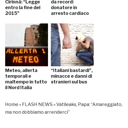
Cirinnà: “Legge
da record:
entro la fine del
donatore in
2015”
arresto cardiaco
Meteo, allerta
“Italiani bastardi”,
temporali e
minacce e danni di
maltempo in tutto
stranieri sul bus
il Nord Italia
Home
»
FLASH NEWS
»
Vatileaks, Papa: “Amareggiato,
ma non dobbiamo arrenderci”