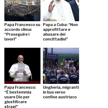
Papa Francesco su
Papa a Cuba: “Non
accordo clima:
approfittare e
“Proseguire i
abusare dei
lavori”
concittadini”
Papa Francesco:
Ungheria, migranti
“È bestemmia
in bus verso
usare Dio per
confine austriaco
giustificare
stragi”