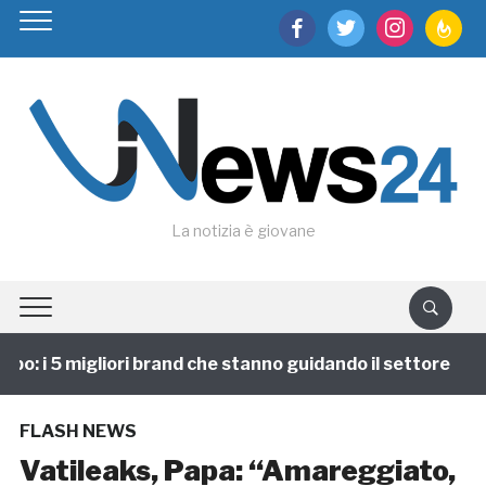
facebook
twitter
instagram
feedburn
La notizia è giovane
o: i 5 migliori brand che stanno guidando il settore
FLASH NEWS
Vatileaks, Papa: “Amareggiato,