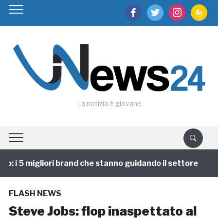
facebook
twitter
instagram
feedburn
La notizia è giovane
: i 5 migliori brand che stanno guidando il settore
1
FLASH NEWS
Steve Jobs: flop inaspettato al