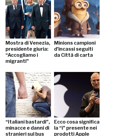
Mostra di Venezia,
Minions campioni
presidente giuria:
d’incassi seguiti
“Accogliamo i
da Città di carta
migranti”
“Italiani bastardi”,
Ecco cosa significa
minacce e danni di
la “i” presente nei
stranieri sul bus
prodotti Apple