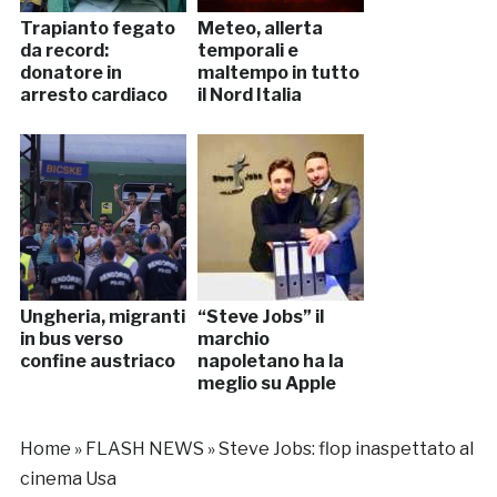
Trapianto fegato
Meteo, allerta
da record:
temporali e
donatore in
maltempo in tutto
arresto cardiaco
il Nord Italia
Ungheria, migranti
“Steve Jobs” il
in bus verso
marchio
confine austriaco
napoletano ha la
meglio su Apple
Home
»
FLASH NEWS
»
Steve Jobs: flop inaspettato al
cinema Usa