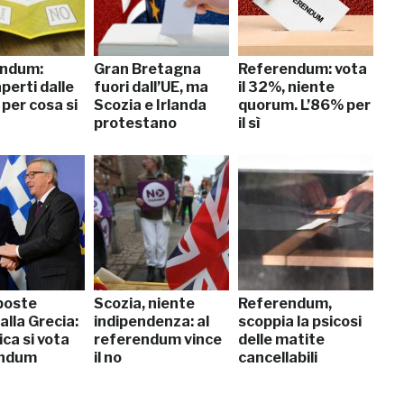
endum:
Gran Bretagna
Referendum: vota
perti dalle
fuori dall’UE, ma
il 32%, niente
 per cosa si
Scozia e Irlanda
quorum. L’86% per
protestano
il sì
poste
Scozia, niente
Referendum,
 alla Grecia:
indipendenza: al
scoppia la psicosi
ca si vota
referendum vince
delle matite
endum
il no
cancellabili