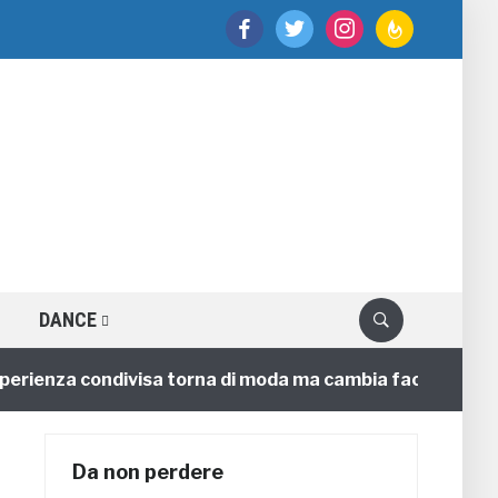
facebook
twitter
instagram
feedburner
DANCE
enza condivisa torna di moda ma cambia faccia
4 ann
Da non perdere