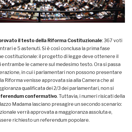
ovato il testo della Riforma Costituzionale
: 367 voti
ntrari e 5 astenuti. Si è così conclusa la prima fase
one costituzionale: il progetto di legge deve ottenere il
i entrambe le camere sul medesimo testo. Ora si passa
berazione, in cui i parlamentari non possono presentare
a Riforma venisse approvata sia alla Camera che al
ioranza qualificata dei 2/3 dei parlamentari, non si
eferendum confermativo
. Tuttavia, i numeri risicati della
lazzo Madama lasciano presagire un secondo scenario:
uzionale verrà approvata a maggioranza assoluta e,
ssere richiesto un referendum popolare.