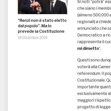
Si noti: “potrà” e
che siano i membri
(almeno 500.000 el
“Renzi non è stato eletto
regionali) a chied
dal popolo”. Ma lo
annunciato che sar
prevede la Costituzione
Democratico a ric
14 Dicembre 2015
rappresenta il cuo
mi dimetto
“.
Questi sono dunque
voterà alla Camera,
referendum. Il pop
Costituzionale. Q
importante quanti 
esclusivamente al 
maggiori rispetto 
progetto di legge 