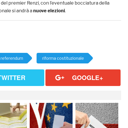
 del premier Renzi, con l’eventuale bocciatura della
onale si andrà a
nuove elezioni
.
referendum
riforma costituzionale
TWITTER
GOOGLE+