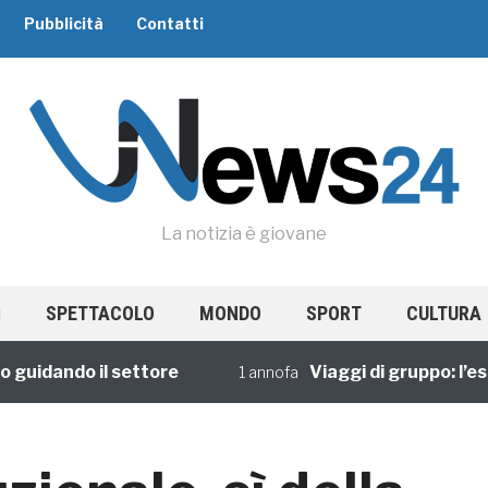
Pubblicità
Contatti
La notizia è giovane
SPETTACOLO
MONDO
SPORT
CULTURA
dando il settore
Viaggi di gruppo: l’esperi
1 annofa