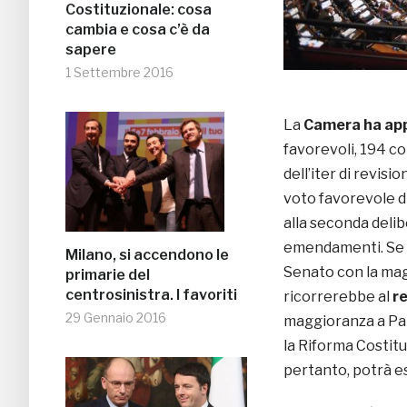
Costituzionale: cosa
cambia e cosa c’è da
sapere
1 Settembre 2016
La
Camera ha appr
favorevoli, 194 co
dell’iter di revisi
voto favorevole d
alla seconda deli
emendamenti. Se l
Milano, si accendono le
Senato con la magg
primarie del
centrosinistra. I favoriti
ricorrerebbe al
r
29 Gennaio 2016
maggioranza a Pa
la Riforma Costit
pertanto, potrà e