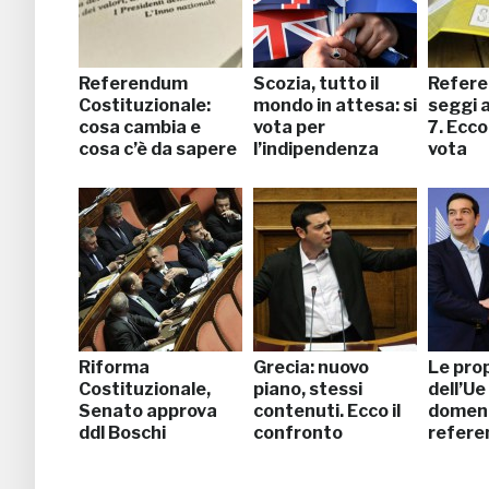
Referendum
Scozia, tutto il
Refer
Costituzionale:
mondo in attesa: si
seggi a
cosa cambia e
vota per
7. Ecco
cosa c’è da sapere
l’indipendenza
vota
Riforma
Grecia: nuovo
Le pro
Costituzionale,
piano, stessi
dell’Ue
Senato approva
contenuti. Ecco il
domeni
ddl Boschi
confronto
refer