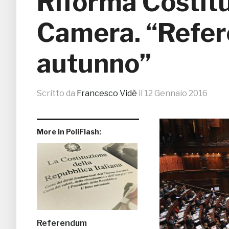
Riforma Costituz
Camera. “Refe
autunno”
Scritto da
Francesco Vidè
il
12 Gennaio 2016
More in PoliFlash:
Referendum