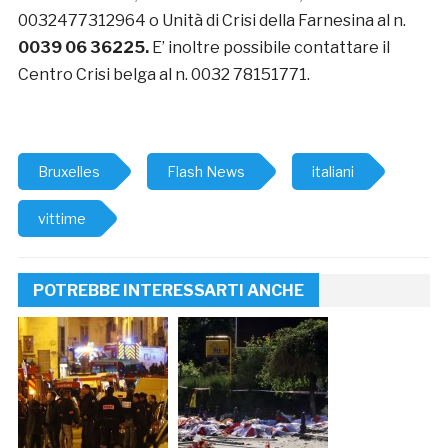
0032477312964 o Unità di Crisi della Farnesina al n.
0039 06 36225.
E’ inoltre possibile contattare il
Centro Crisi belga al n. 0032 78151771.
Bruxelles
Flash News
italiani
vittime
POTREBBE INTERESSARTI ANCHE