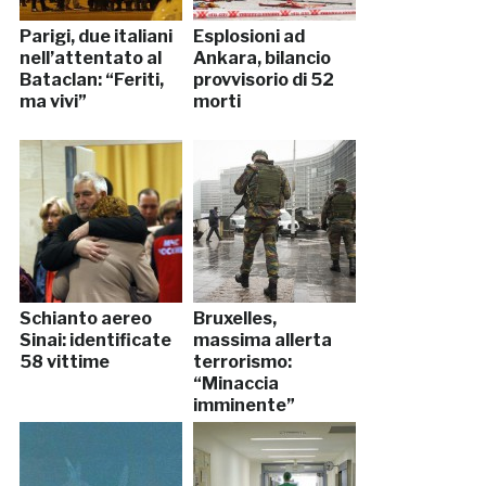
Parigi, due italiani
Esplosioni ad
nell’attentato al
Ankara, bilancio
Bataclan: “Feriti,
provvisorio di 52
ma vivi”
morti
Schianto aereo
Bruxelles,
Sinai: identificate
massima allerta
58 vittime
terrorismo:
“Minaccia
imminente”