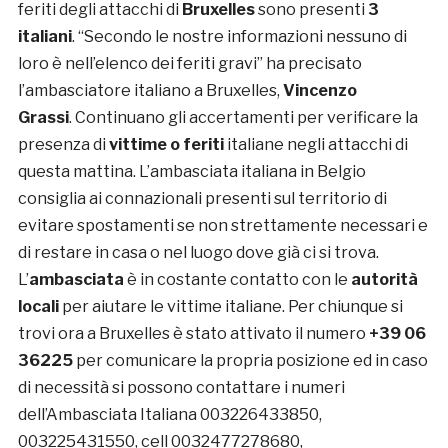
feriti degli attacchi di
Bruxelles
sono presenti
3
italiani
. “Secondo le nostre informazioni nessuno di
loro è nell’elenco dei feriti gravi” ha precisato
l’ambasciatore italiano a Bruxelles,
Vincenzo
Grassi
. Continuano gli accertamenti per verificare la
presenza di
vittime o feriti
italiane negli attacchi di
questa mattina. L’ambasciata italiana in Belgio
consiglia ai connazionali presenti sul territorio di
evitare spostamenti se non strettamente necessari e
di restare in casa o nel luogo dove già ci si trova.
L’
ambasciata
è in costante contatto con le
autorità
locali
per aiutare le vittime italiane. Per chiunque si
trovi ora a Bruxelles è stato attivato il numero
+39 06
36225
per comunicare la propria posizione ed in caso
di necessità si possono contattare i numeri
dell’Ambasciata Italiana 003226433850,
003225431550, cell 0032477278680,