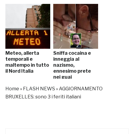
Meteo, allerta
Sniffa cocaina e
temporali e
inneggia al
maltempo in tutto
nazismo,
il Nord Italia
ennesimo prete
nei guai
Home
»
FLASH NEWS
»
AGGIORNAMENTO
BRUXELLES: sono 3 i feriti italiani