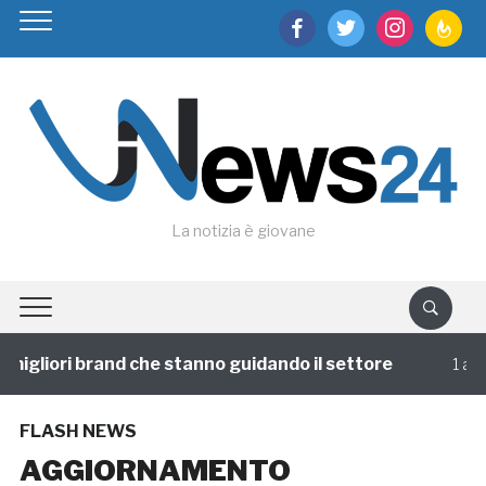
facebook
twitter
instagram
feedburn
La notizia è giovane
igliori brand che stanno guidando il settore
1 annofa
FLASH NEWS
AGGIORNAMENTO