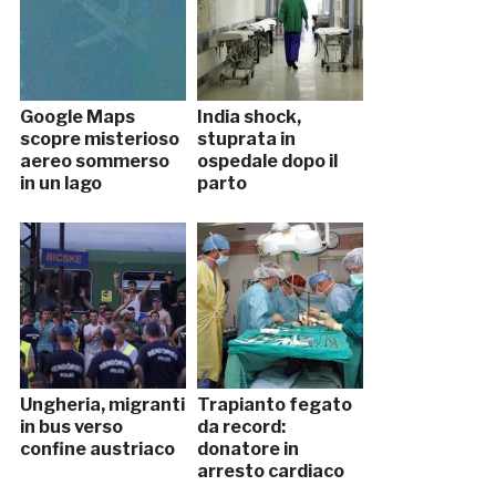
Google Maps
India shock,
scopre misterioso
stuprata in
aereo sommerso
ospedale dopo il
in un lago
parto
Ungheria, migranti
Trapianto fegato
in bus verso
da record:
confine austriaco
donatore in
arresto cardiaco