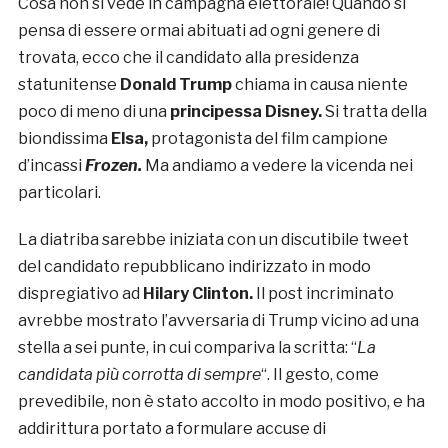
Cosa non si vede in campagna elettorale! Quando si
pensa di essere ormai abituati ad ogni genere di
trovata, ecco che il candidato alla presidenza
statunitense
Donald Trump
chiama in causa niente
poco di meno di una
principessa Disney.
Si tratta della
biondissima
Elsa,
protagonista del film campione
d’incassi
Frozen.
Ma andiamo a vedere la vicenda nei
particolari.
La diatriba sarebbe iniziata con un discutibile tweet
del candidato repubblicano indirizzato in modo
dispregiativo ad
Hilary Clinton.
Il post incriminato
avrebbe mostrato l’avversaria di Trump vicino ad una
stella a sei punte, in cui compariva la scritta: “
La
candidata più corrotta di sempre
“. Il gesto, come
prevedibile, non è stato accolto in modo positivo, e ha
addirittura portato a formulare accuse di