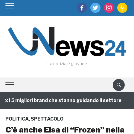
facebook
twitter
instagram
feedburn
La notizia è giovane
 i 5 migliori brand che stanno guidando il settore
1 
POLITICA
,
SPETTACOLO
C’è anche Elsa di “Frozen” nella