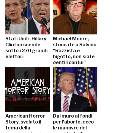
Stati Uniti, Hillary
Michael Moore,
Clinton scende
stoccate a Salvini:
sotto i 270 grandi
“Razzista e
elettori
bigotto, non siate
gentili con lui”
American Horror
Dal muro ai fondi
Story, svelato il
per l’aborto, ecco
tema della
le manovre del