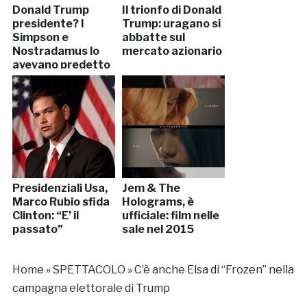
Donald Trump
Il trionfo di Donald
presidente? I
Trump: uragano si
Simpson e
abbatte sul
Nostradamus lo
mercato azionario
avevano predetto
Presidenziali Usa,
Jem & The
Marco Rubio sfida
Holograms, è
Clinton: “E’ il
ufficiale: film nelle
passato”
sale nel 2015
Home
»
SPETTACOLO
»
C’è anche Elsa di “Frozen” nella
campagna elettorale di Trump