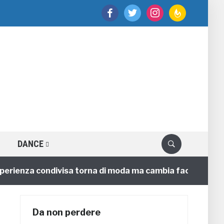
facebook
twitter
instagram
feedburner
DANCE
enza condivisa torna di moda ma cambia faccia
4 ann
Da non perdere