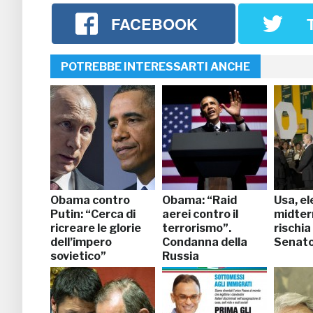
FACEBOOK
POTREBBE INTERESSARTI ANCHE
Obama contro
Obama: “Raid
Usa, el
Putin: “Cerca di
aerei contro il
midte
ricreare le glorie
terrorismo”.
rischia
dell’impero
Condanna della
Senat
sovietico”
Russia