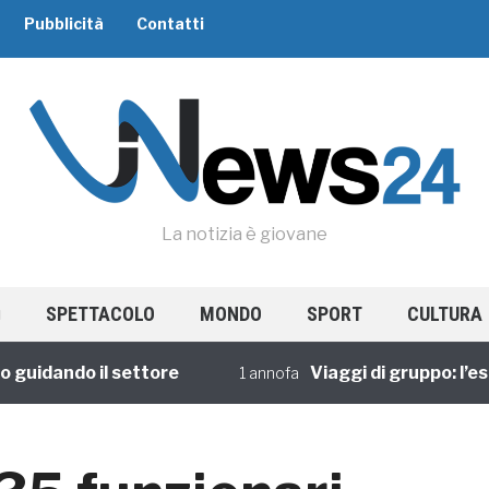
Pubblicità
Contatti
La notizia è giovane
SPETTACOLO
MONDO
SPORT
CULTURA
dando il settore
Viaggi di gruppo: l’esperi
1 annofa