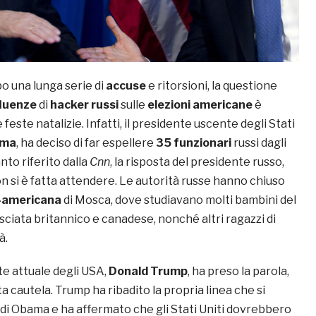
o una lunga serie di
accuse
e ritorsioni, la questione
fluenze
di
hacker
russi
sulle
elezioni americane
è
feste natalizie. Infatti, il presidente uscente degli Stati
ama
, ha deciso di far espellere
35 funzionari
russi dagli
to riferito dalla
Cnn
, la risposta del presidente russo,
on si è fatta attendere. Le autorità russe hanno chiuso
o-americana
di Mosca, dove studiavano molti bambini del
ciata britannico e canadese, nonché altri ragazzi di
à.
te attuale degli USA,
Donald Trump
, ha preso la parola,
 cautela. Trump ha ribadito la propria linea che si
 di Obama e ha affermato che gli Stati Uniti dovrebbero