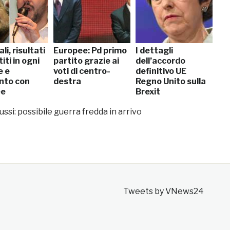
li, risultati
Europee: Pd primo
I dettagli
iti in ogni
partito grazie ai
dell’accordo
e e
voti di centro-
definitivo UE
nto con
destra
Regno Unito sulla
ee
Brexit
ssi: possibile guerra fredda in arrivo
Tweets by VNews24