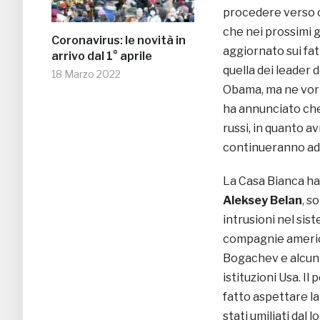
procedere verso co
che nei prossimi g
Coronavirus: le novità in
aggiornato sui fat
arrivo dal 1° aprile
quella dei leader 
18 Marzo 2022
Obama, ma ne vorr
ha annunciato che 
russi, in quanto a
continueranno ad i
La Casa Bianca ha 
Aleksey Belan
, s
intrusioni nel sis
compagnie america
Bogachev e alcuni 
istituzioni Usa. Il
fatto aspettare la
stati umiliati dal