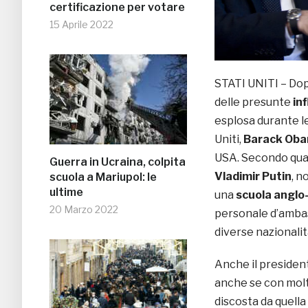
certificazione per votare
15 Aprile 2022
STATI UNITI – Dop
delle presunte
in
esplosa durante le 
Uniti,
Barack Ob
USA. Secondo quan
Guerra in Ucraina, colpita
Vladimir Putin
, n
scuola a Mariupol: le
ultime
una
scuola angl
20 Marzo 2022
personale d’ambas
diverse nazionalit
Anche il presiden
anche se con molta
discosta da quella