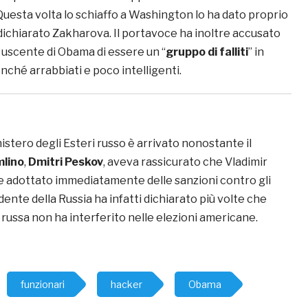
uesta volta lo schiaffo a Washington lo ha dato proprio
 dichiarato Zakharova. Il portavoce ha inoltre accusato
 uscente di Obama di essere un “
gruppo di falliti
” in
onché arrabbiati e poco intelligenti.
istero degli Esteri russo è arrivato nonostante il
lino
,
Dmitri Peskov
, aveva rassicurato che Vladimir
 adottato immediatamente delle sanzioni contro gli
sidente della Russia ha infatti dichiarato più volte che
russa non ha interferito nelle elezioni americane.
funzionari
hacker
Obama