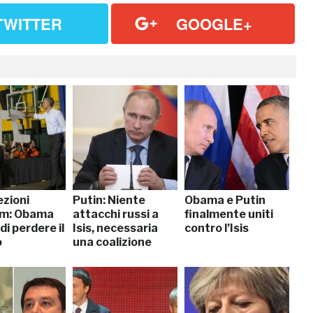
TWITTER
GOOGLE+
ezioni
Putin: Niente
Obama e Putin
rm: Obama
attacchi russi a
finalmente uniti
 di perdere il
Isis, necessaria
contro l’Isis
o
una coalizione