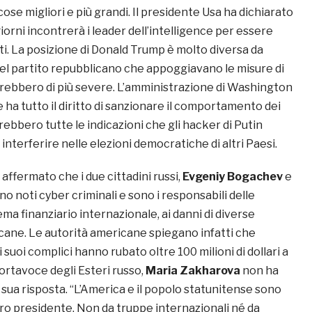
se migliori e più grandi. Il presidente Usa ha dichiarato
iorni incontrerà i leader dell’intelligence per essere
ti. La posizione di Donald Trump è molto diversa da
del partito repubblicano che appoggiavano le misure di
ebbero di più severe. L’amministrazione di Washington
ha tutto il diritto di sanzionare il comportamento dei
vrebbero tutte le indicazioni che gli hacker di Putin
nterferire nelle elezioni democratiche di altri Paesi.
affermato che i due cittadini russi,
Evgeniy Bogachev
e
ono noti cyber criminali e sono i responsabili delle
tema finanziario internazionale, ai danni di diverse
ne. Le autorità americane spiegano infatti che
suoi complici hanno rubato oltre 100 milioni di dollari a
 portavoce degli Esteri russo,
Maria Zakharova
non ha
 sua risposta. “L’America e il popolo statunitense sono
 loro presidente. Non da truppe internazionali né da