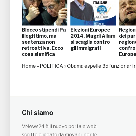
Blocco stipendi Pa
Elezioni Europee
Regiona
illegittimo, ma
2014, Magdi Allam
dei part
sentenza non
si scaglia contro
region
retroattiva. Ecco
gli immigrati
confro
cosa significa
Europ
Home
»
POLITICA
»
Obama espelle 35 funzionari ru
Chi siamo
VNews24 è il nuovo portale web,
scritto e ideato da giovani, per le