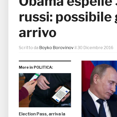
Obama espelle 
russi: possibile
arrivo
Scritto da
Boyko Borovinov
il
30 Dicembre 2016
More in POLITICA:
Election Pass, arriva la