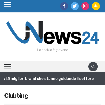
facebook
twitter
instagram
feedburn
La notizia è giovane
 i 5 migliori brand che stanno guidando il settore
1
Clubbing