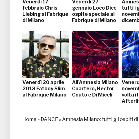
Venerdì 17
Venerdì 27
Amnesi
febbraio Chris
gennaio Loco Dice
tutti i
Liebing al Fabrique
ospite speciale al
novemb
di Milano
Fabrique di Milano
dicem
Venerdì 20 aprile
All’Amnesia Milano
Venerd
2018 Fatboy Slim
Cuartero, Hector
novemb
al Fabrique Milano
Couto e Di Miceli
volta i
Afterli
Home
»
DANCE
»
Amnesia Milano: tutti gli ospiti d