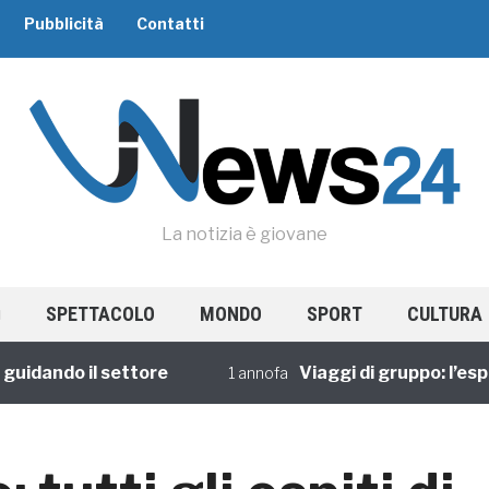
Pubblicità
Contatti
La notizia è giovane
SPETTACOLO
MONDO
SPORT
CULTURA
dando il settore
Viaggi di gruppo: l’esperi
1 annofa