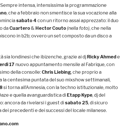
 Sempre intensa, intensissima la programmazione
ano
, che a febbraio non smentisce la sua vocazione alla
comincia
sabato 4
con un ritorno assai apprezzato: il duo
o da
Cuartero
&
Hector Couto
(nella foto)
, che nella
ibiscono in b2b; ovvero un set composto da un disco a
à sia londinesi che ibizenche, grazie ai dj
Ricky Ahmed
e
erdì 17
nuovo appuntamento mensile al Fabrique, con
simo della consolle:
Chris Liebing
, che proprio a
a la centesima puntata del suo mixshow settimanali,
18
si torna all’Amnesia, con la techno istituzionale, molto
Daze e quella avanguardistica di
Etapp Kype
, dj del
: ancora da rivelarsi i guest di
sabato 25
, di sicuro
a dei precedenti e dei successi del locale milanese.
ano.com