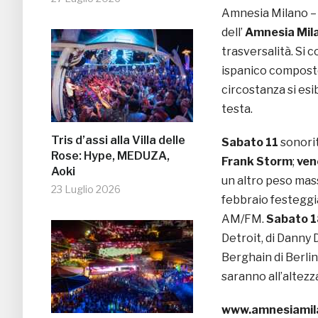
Amnesia Milano –
dell’
Amnesia Mil
trasversalità. Si 
ispanico compost
circostanza si es
testa.
Tris d’assi alla Villa delle
Sabato 11
sonorit
Rose: Hype, MEDUZA,
Frank Storm
;
ven
Aoki
un altro peso mas
23 Luglio 2026
febbraio festeggi
AM/FM.
Sabato 
Detroit, di Danny 
Berghain di Berlino
saranno all’altezz
www.amnesiamil