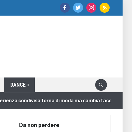
facebook
twitter
instagram
feedburner
DANCE
enza condivisa torna di moda ma cambia faccia
4 ann
Da non perdere