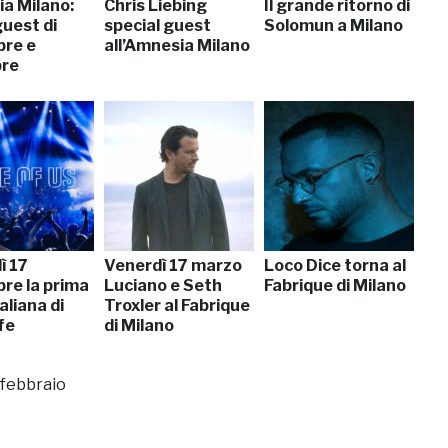
a Milano:
Chris Liebing
Il grande ritorno di
 guest di
special guest
Solomun a Milano
re e
all’Amnesia Milano
bre
ì 17
Venerdì 17 marzo
Loco Dice torna al
re la prima
Luciano e Seth
Fabrique di Milano
taliana di
Troxler al Fabrique
fe
di Milano
i febbraio