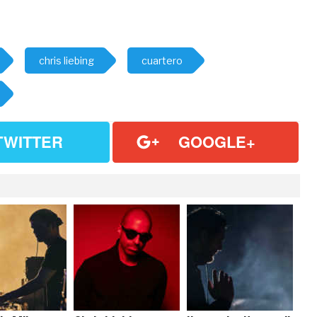
chris liebing
cuartero
TWITTER
GOOGLE+