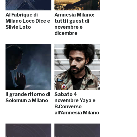
Al Fabrique di
Amnesia Milano:
Milano Loco Dice e
tutti i guest di
Silvie Loto
novembre e
dicembre
Il grande ritorno di
Sabato 4
Solomun a Milano
novembre Yaya e
B.Converso
all’Amnesia Milano