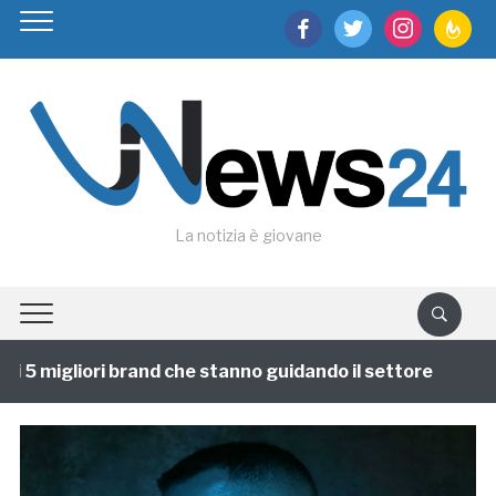
facebook
twitter
instagram
feedburn
La notizia è giovane
i 5 migliori brand che stanno guidando il settore
1 a