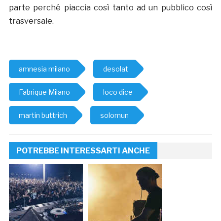
parte perché piaccia così tanto ad un pubblico così
trasversale.
amnesia milano
desolat
Fabrique Milano
loco dice
martin buttrich
solomun
POTREBBE INTERESSARTI ANCHE