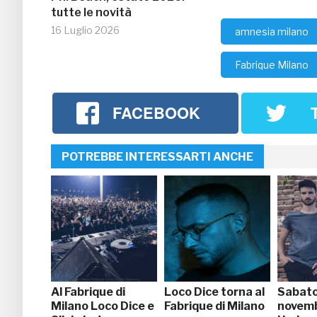
tutte le novità
16 Luglio 2026
amnesia milano
Fabrique Milano
FACEBOOK
POTREBBE INTERESSARTI ANCHE
Al Fabrique di
Loco Dice torna al
Sabato
Milano Loco Dice e
Fabrique di Milano
novem