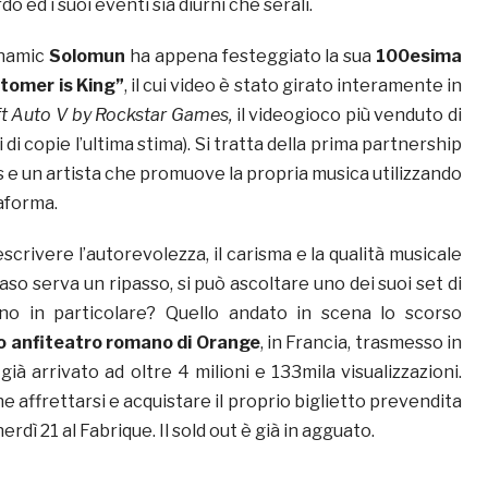
 ed i suoi eventi sia diurni che serali.
ynamic
Solomun
ha appena festeggiato la sua
100esima
tomer is King”
, il cui video è stato girato interamente in
t Auto V by Rockstar Games,
il videogioco più venduto di
 di copie l’ultima stima). Si tratta della prima partnership
 e un artista che promuove la propria musica utilizzando
aforma.
scrivere l’autorevolezza, il carisma e la qualità musicale
so serva un ripasso, si può ascoltare uno dei suoi set di
no in particolare? Quello andato in scena lo scorso
o anfiteatro romano di Orange
, in Francia, trasmesso in
già arrivato ad oltre 4 milioni e 133mila visualizzazioni.
e affrettarsi e acquistare il proprio biglietto prevendita
erdì 21 al Fabrique. Il sold out è già in agguato.