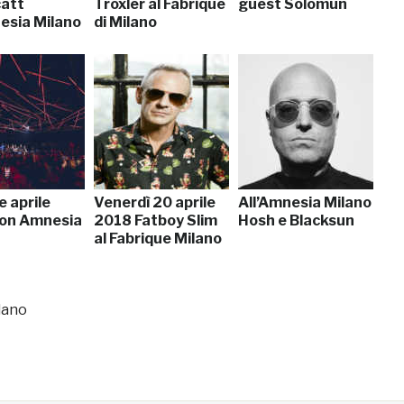
att
Troxler al Fabrique
guest Solomun
nesia Milano
di Milano
 aprile
Venerdì 20 aprile
All’Amnesia Milano
on Amnesia
2018 Fatboy Slim
Hosh e Blacksun
al Fabrique Milano
lano