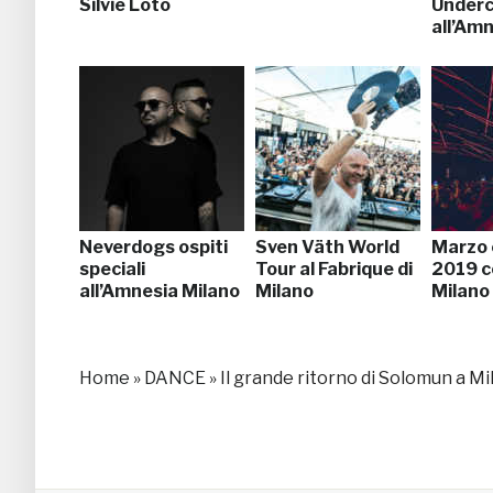
Silvie Loto
Underc
all’Am
Neverdogs ospiti
Sven Väth World
Marzo e
speciali
Tour al Fabrique di
2019 c
all’Amnesia Milano
Milano
Milano
Home
»
DANCE
»
Il grande ritorno di Solomun a Mi