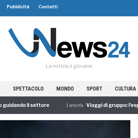
Pubblicità
Contatti
La notizia è giovane
SPETTACOLO
MONDO
SPORT
CULTURA
ando il settore
Viaggi di gruppo: l’esperi
1 annofa