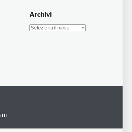
Archivi
Archivi
tti