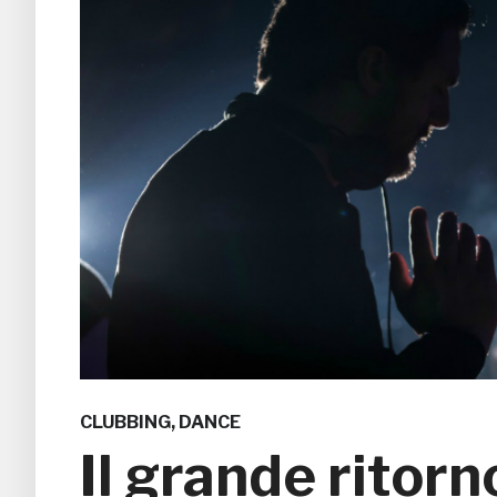
CLUBBING
,
DANCE
Il grande ritor