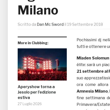
Milano
Scritto da
Dan Mc Sword
il
19 Settembre 2018
Pochissimi dj nel
More in Clubbing:
tutti e ottenere u
Mladen Solomun
élite: sarà un pi
21 settembre al 
suo apprezzatissi
ora come allora 
Aperyshow torna a
Amnesia Milano
,
Jesolo per l’edizione
estiva
fine settimana d
27 Luglio 2026
Primavera/Estate