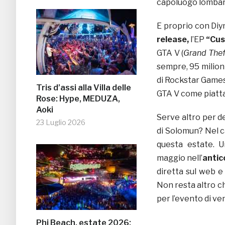
capoluogo lombardo
E proprio con Di
release,
l’EP
“Cus
GTA V (
Grand Thef
sempre, 95 milioni
di Rockstar Games
Tris d’assi alla Villa delle
GTA V come piatt
Rose: Hype, MEDUZA,
Aoki
Serve altro per de
23 Luglio 2026
di Solomun? Nel ca
questa estate. U
maggio nell’
antic
diretta sul web e 
Non resta altro ch
per l’evento di ven
Phi Beach, estate 2026: