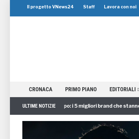
Il progetto VNews24
Staff
Lavora con noi
CRONACA
PRIMO PIANO
EDITORIALI
Viaggi di Gruppo: i 5 migliori brand che stanno guid
ULTIME NOTIZIE