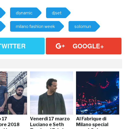
diynamic
djset
milano fashion week
solomun
TWITTER
GOOGLE+
 17
Venerdì 17 marzo
Al Fabrique di
bre 2018
Luciano e Seth
Milano special