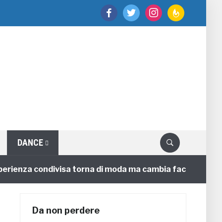
facebook
twitter
instagram
feedburner
DANCE
enza condivisa torna di moda ma cambia faccia
4 anni
Da non perdere