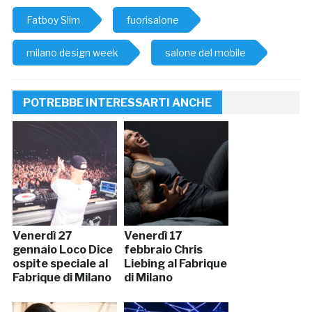
Fatboy Slim
fuorisalone
milano design week
salone del mobile
POTREBBE INTERESSARTI ANCHE
Venerdì 27
Venerdì 17
gennaio Loco Dice
febbraio Chris
ospite speciale al
Liebing al Fabrique
Fabrique di Milano
di Milano