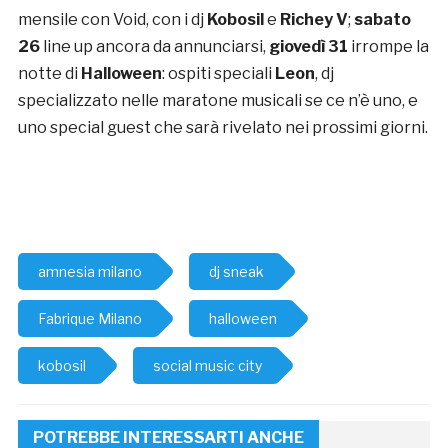
mensile con Void, con i dj
Kobosil
e
Richey V
;
sabato
26
line up ancora da annunciarsi,
giovedì 31
irrompe la
notte di
Halloween
: ospiti speciali
Leon
, dj
specializzato nelle maratone musicali se ce n’è uno, e
uno special guest che sarà rivelato nei prossimi giorni.
amnesia milano
dj sneak
Fabrique Milano
halloween
kobosil
social music city
POTREBBE INTERESSARTI ANCHE