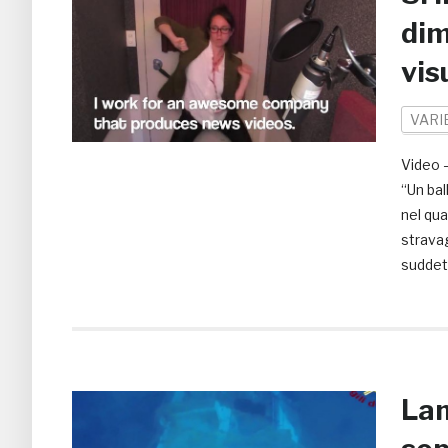
dim
vis
VARI
Video –
“Un bal
nel qu
stravag
suddet
Lam