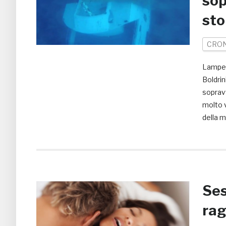
sop
sto
CRO
Lamped
Boldrin
sopravv
molto v
della m
Ses
rag