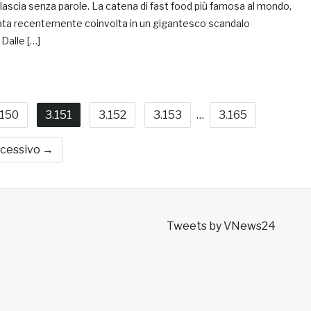
e lascia senza parole. La catena di fast food più famosa al mondo,
stata recentemente coinvolta in un gigantesco scandalo
 Dalle […]
.150
3.151
3.152
3.153
…
3.165
cessivo →
Tweets by VNews24