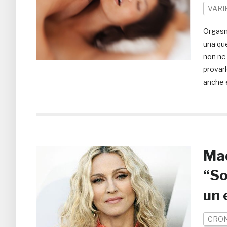
VARI
Orgasm
una que
non ne
provar
anche e
Mad
“So
un 
CRO