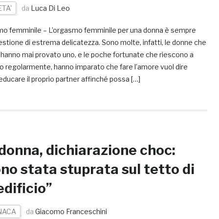
ETA'
da
Luca Di Leo
o femminile – L’orgasmo femminile per una donna è sempre
stione di estrema delicatezza. Sono molte, infatti, le donne che
 hanno mai provato uno, e le poche fortunate che riescono a
lo regolarmente, hanno imparato che fare l’amore vuol dire
ducare il proprio partner affinché possa […]
onna, dichiarazione choc:
no stata stuprata sul tetto di
edificio”
NACA
da
Giacomo Franceschini