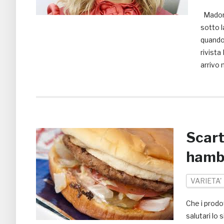
Madonna
sotto l
quando
rivista
arrivo 
Scart
hambu
VARIETA'
Che i prodo
salutari lo