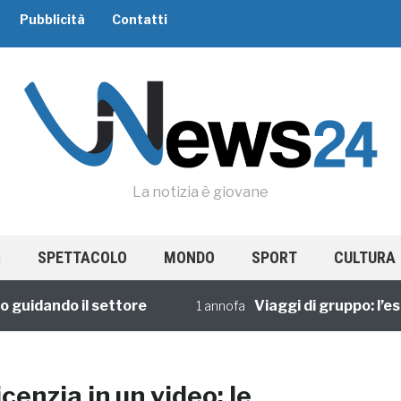
Pubblicità
Contatti
La notizia è giovane
SPETTACOLO
MONDO
SPORT
CULTURA
uidando il settore
Viaggi di gruppo: l’espe
1 annofa
licenzia in un video: le