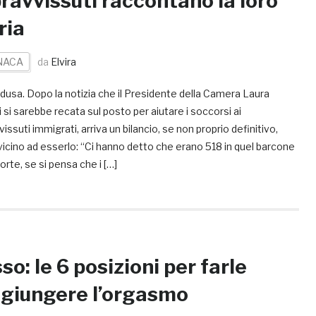
ravvissuti raccontano la loro
ria
NACA
da
Elvira
usa. Dopo la notizia che il Presidente della Camera Laura
i si sarebbe recata sul posto per aiutare i soccorsi ai
issuti immigrati, arriva un bilancio, se non proprio definitivo,
icino ad esserlo: “Ci hanno detto che erano 518 in quel barcone
orte, se si pensa che i […]
so: le 6 posizioni per farle
giungere l’orgasmo