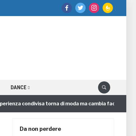
facebook
twitter
instagram
feedburner
DANCE
rienza condivisa torna di moda ma cambia faccia
4 a
Da non perdere