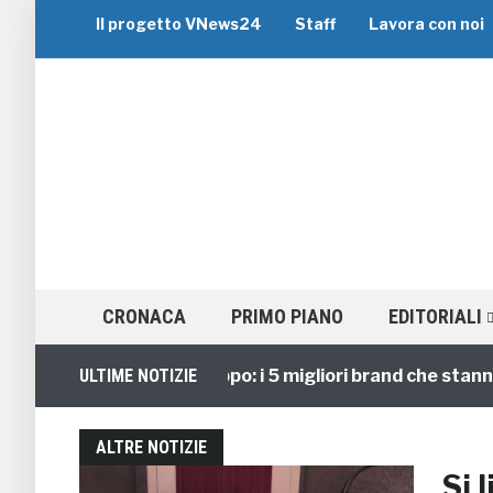
Il progetto VNews24
Staff
Lavora con noi
CRONACA
PRIMO PIANO
EDITORIALI
Viaggi di Gruppo: i 5 migliori brand che stanno g
ULTIME NOTIZIE
ALTRE NOTIZIE
Si 