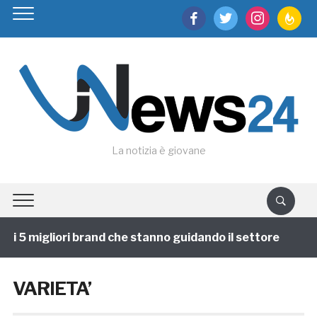
facebook
twitter
instagram
feedburn
La notizia è giovane
 5 migliori brand che stanno guidando il settore
1 an
VARIETA’