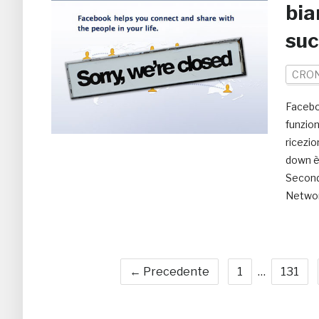
bia
su
CRO
Facebo
funzio
ricezio
down è 
Secondo
Networ
← Precedente
1
…
131