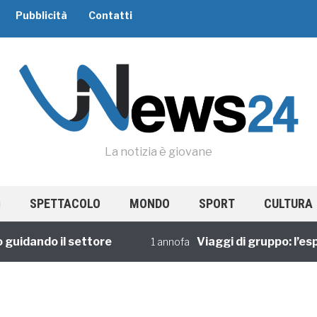
Pubblicità
Contatti
La notizia è giovane
SPETTACOLO
MONDO
SPORT
CULTURA
dando il settore
Viaggi di gruppo: l’esperi
1 annofa