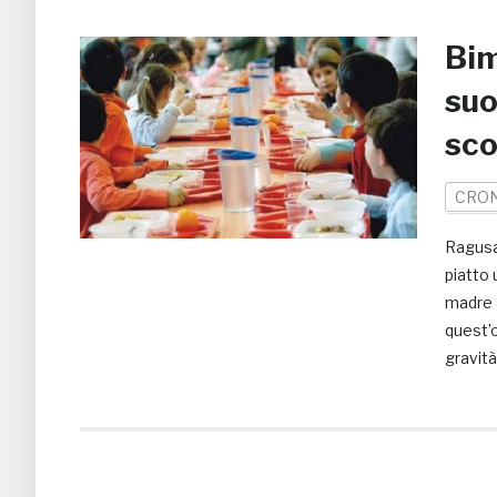
Bim
suo
sco
CRO
Ragusa
piatto 
madre 
quest’o
gravità