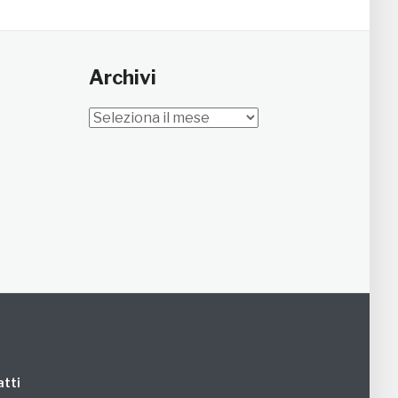
Archivi
Archivi
tti