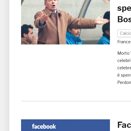
spe
Bo
Calci
France
Morto V
celebri
celebre
è spent
Perdom
Fac