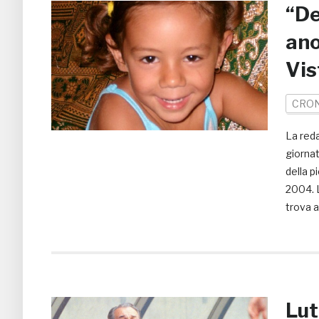
“De
ano
Vis
CRO
La reda
giornat
della 
2004. L
trova a
Lut