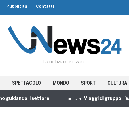
Pubblicità
Contatti
La notizia è giovane
SPETTACOLO
MONDO
SPORT
CULTURA
 guidando il settore
Viaggi di gruppo: l’es
1 annofa