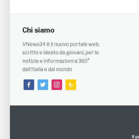
Chi siamo
VNews24 è il nuovo portale web,
scritto e ideato da giovani, per le
notizie e informazioni a 360°
dall’Italia e dal mondo
facebook
twitter
instagram
feedburner
Il