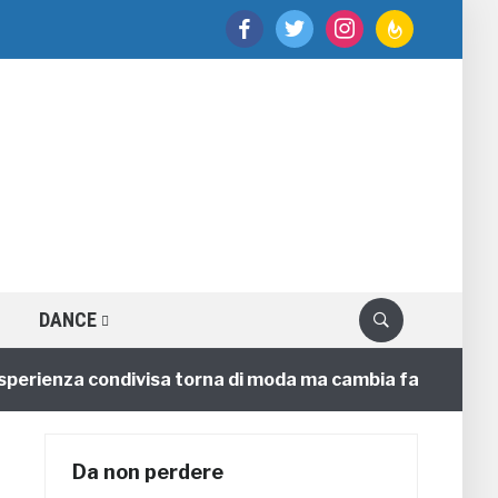
facebook
twitter
instagram
feedburner
DANCE
perienza condivisa torna di moda ma cambia faccia
Da non perdere