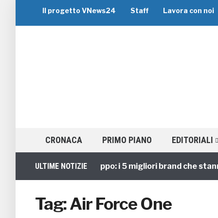
Il progetto VNews24
Staff
Lavora con noi
CRONACA
PRIMO PIANO
EDITORIALI
ULTIME NOTIZIE
Viaggi di Gruppo: i 5 migliori brand che stanno
Tag:
Air Force One