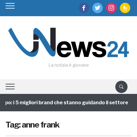
facebook
twitter
instagram
feedburn
La notizia è giovane
po: i 5 migliori brand che stanno guidando il settore
Tag:
anne frank