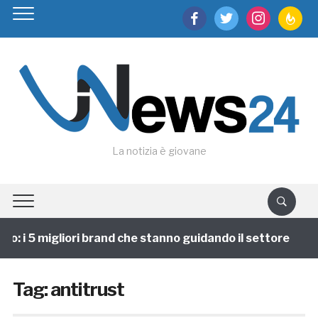
facebook
twitter
instagram
feedburn
La notizia è giovane
o: i 5 migliori brand che stanno guidando il settore
Tag:
antitrust