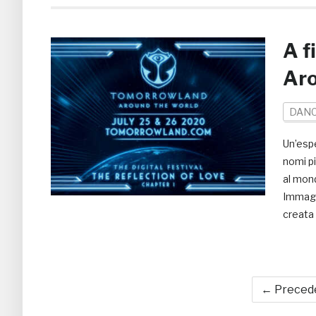
A f
Aro
DAN
Un’espe
nomi pi
al mond
Immagi
creata 
← Preced