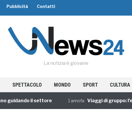
Pubblicità
Contatti
La notizia è giovane
SPETTACOLO
MONDO
SPORT
CULTURA
o guidando il settore
Viaggi di gruppo: l’e
1 annofa