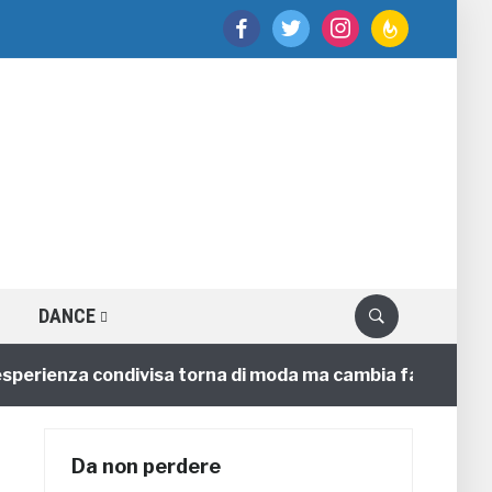
facebook
twitter
instagram
feedburner
DANCE
sperienza condivisa torna di moda ma cambia faccia
Da non perdere