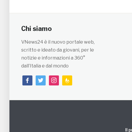
Chi siamo
VNews24 è il nuovo portale web,
scritto e ideato da giovani, per le
notizie e informazioni a 360°
dall’Italia e dal mondo
facebook
twitter
instagram
feedburner
Il