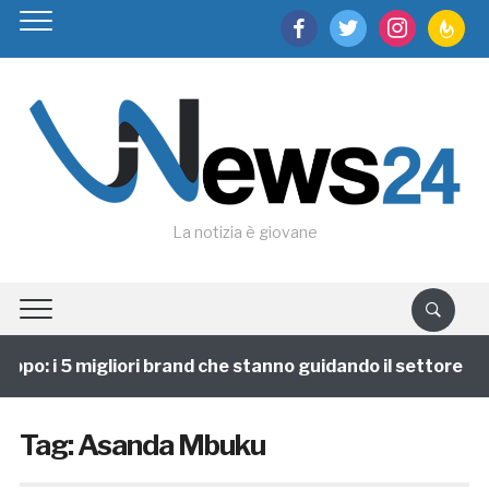
facebook
twitter
instagram
feedburn
La notizia è giovane
ppo: i 5 migliori brand che stanno guidando il settore
Tag:
Asanda Mbuku