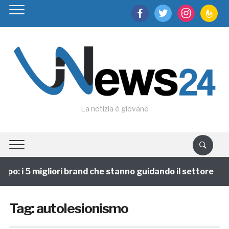
facebook
twitter
instagram
feedburn
La notizia è giovane
po: i 5 migliori brand che stanno guidando il settore
Tag:
autolesionismo