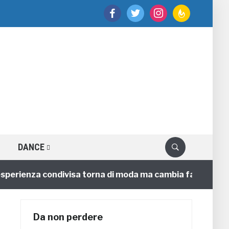
facebook
twitter
instagram
feedburner
DANCE
sperienza condivisa torna di moda ma cambia faccia
Da non perdere