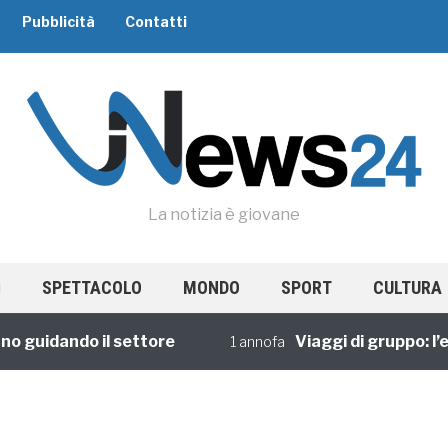
Pubblicità
Contatti
La notizia è giovane
SPETTACOLO
MONDO
SPORT
CULTURA
o guidando il settore
Viaggi di gruppo: l’e
1 annofa