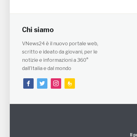
Chi siamo
VNews24 è il nuovo portale web,
scritto e ideato da giovani, per le
notizie e informazioni a 360°
dall’Italia e dal mondo
facebook
twitter
instagram
feedburner
Il