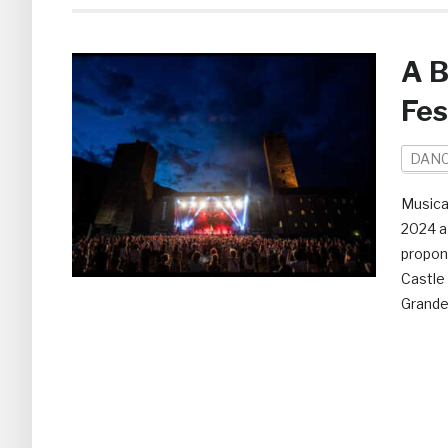
A B
Fes
DAN
Musica,
2024 a 
propone
Castle 
Grande