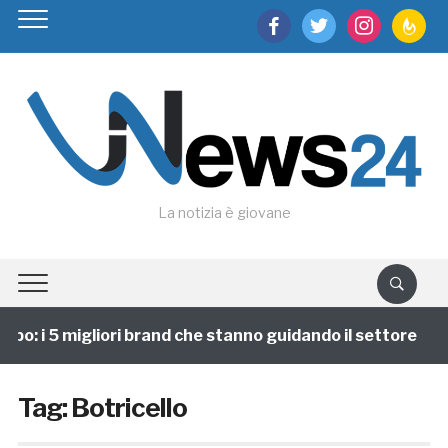
facebook
twitter
instagram
feedburn
La notizia è giovane
po: i 5 migliori brand che stanno guidando il settore
Tag:
Botricello