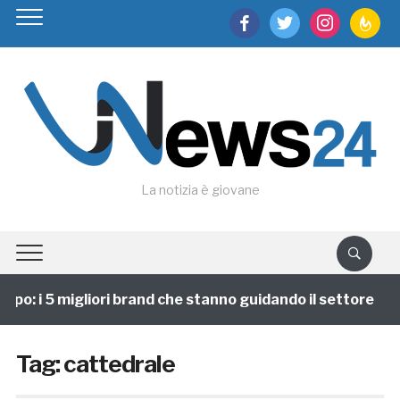
facebook
twitter
instagram
feedburn
La notizia è giovane
ppo: i 5 migliori brand che stanno guidando il settore
Tag:
cattedrale