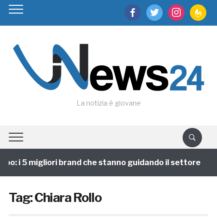
facebook
twitter
instagram
feedburn
La notizia è giovane
po: i 5 migliori brand che stanno guidando il settore
Tag:
Chiara Rollo