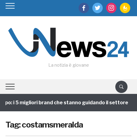
facebook
twitter
instagram
feedburn
La notizia è giovane
po: i 5 migliori brand che stanno guidando il settore
Tag:
costamsmeralda