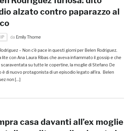
en Rodriguez furiosa: dito
io alzato contro paparazzo al
rco
IP
da
Emily Thorne
odriguez – Non c’è pace in questi giorni per Belen Rodriguez.
 lite con Ana Laura Ribas che aveva infiammato il gossip e che
 scaraventata su tutte le copertine, la moglie di Stefano De
 è di nuovo protagonista di un episodio legato all’ira. Belen
uez non […]
pra casa davanti all’ex moglie