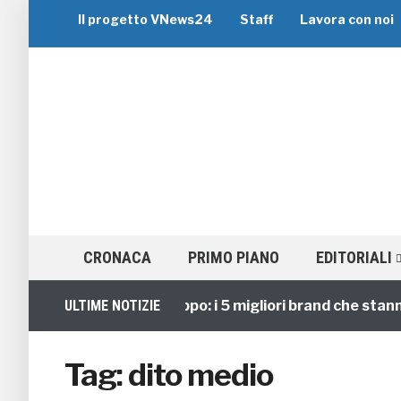
Il progetto VNews24
Staff
Lavora con noi
CRONACA
PRIMO PIANO
EDITORIALI
ULTIME NOTIZIE
Viaggi di Gruppo: i 5 migliori brand che stanno 
Tag:
dito medio