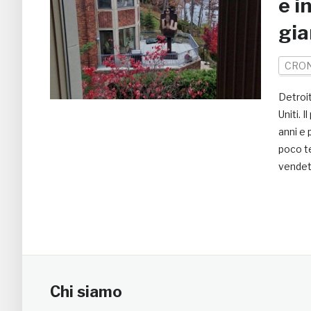
e i
gia
CRO
Detroit
Uniti. 
anni e 
poco te
vendett
Chi siamo