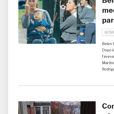
Bel
med
pa
GOSS
Belen R
Dopo la
l’aveva
Martino
Rodrig
Com