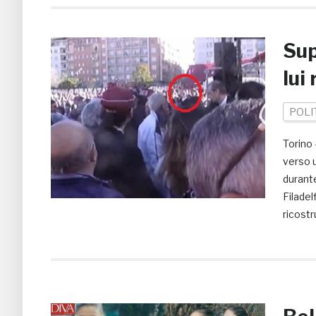
Sup
lui
POLI
Torino 
verso 
durant
Filadel
ricostr