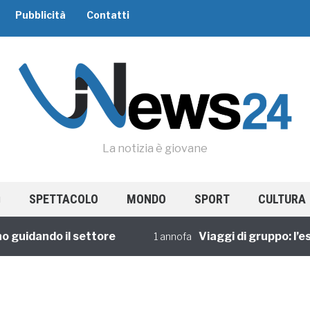
Pubblicità
Contatti
La notizia è giovane
SPETTACOLO
MONDO
SPORT
CULTURA
guidando il settore
Viaggi di gruppo: l’esp
1 annofa