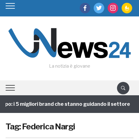
facebook
twitter
instagram
feedburn
La notizia è giovane
po: i 5 migliori brand che stanno guidando il settore
Tag:
Federica Nargi