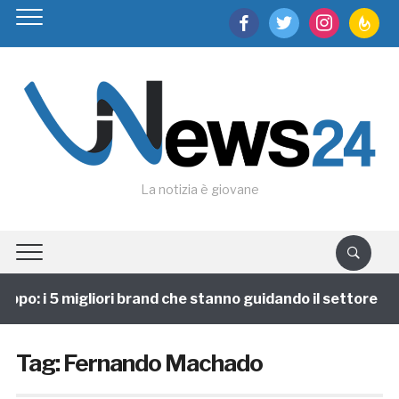
facebook
twitter
instagram
feedburn
La notizia è giovane
ppo: i 5 migliori brand che stanno guidando il settore
Tag:
Fernando Machado