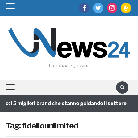
facebook
twitter
instagram
feedburn
La notizia è giovane
po: i 5 migliori brand che stanno guidando il settore
Tag:
fideliounlimited