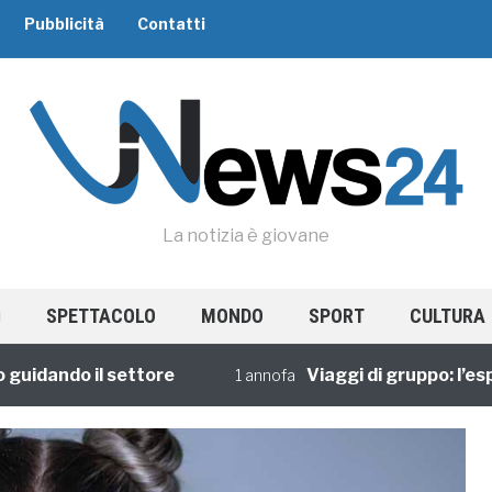
Pubblicità
Contatti
La notizia è giovane
SPETTACOLO
MONDO
SPORT
CULTURA
dando il settore
Viaggi di gruppo: l’esperi
1 annofa