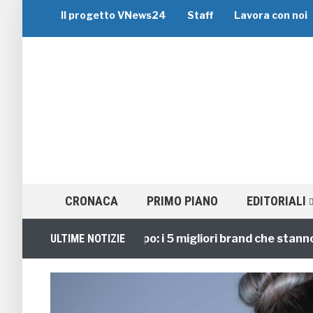
Il progetto VNews24
Staff
Lavora con noi
CRONACA
PRIMO PIANO
EDITORIALI
Viaggi di Gruppo: i 5 migliori brand che stanno gui
ULTIME NOTIZIE