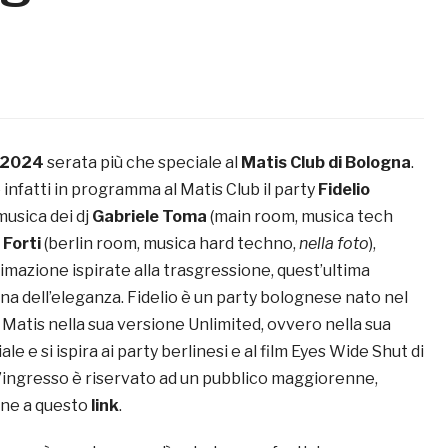
e 2024
serata più che speciale al
Matis Club di Bologna
.
 infatti in programma al Matis Club il party
Fidelio
 musica dei dj
Gabriele Toma
(main room, musica tech
Forti
(berlin room, musica hard techno,
nella foto
),
mazione ispirate alla trasgressione, quest’ultima
gna dell’eleganza. Fidelio è un party bolognese nato nel
l Matis nella sua versione Unlimited, ovvero nella sua
le e si ispira ai party berlinesi e al film Eyes Wide Shut di
L’ingresso è riservato ad un pubblico maggiorenne,
one a questo
link
.