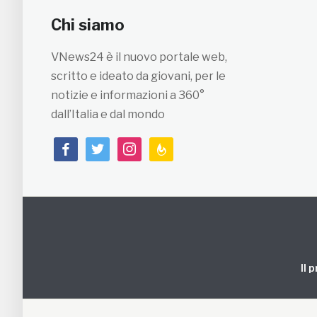
Chi siamo
VNews24 è il nuovo portale web,
scritto e ideato da giovani, per le
notizie e informazioni a 360°
dall’Italia e dal mondo
facebook
twitter
instagram
feedburner
Il