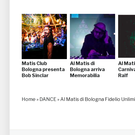
Matis Club
Al Matis di
Al Mat
Bologna presenta
Bologna arriva
Carniv
Bob Sinclar
Memorabilia
Ralf
Home
»
DANCE
»
Al Matis di Bologna Fidelio Unlim