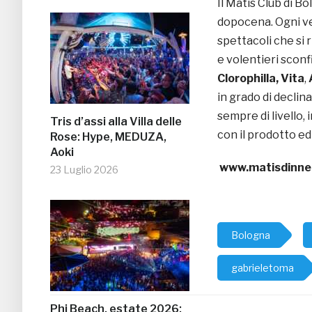
Il Matis Club di B
dopocena. Ogni ve
spettacoli che si
e volentieri sconf
Clorophilla, Vita
,
in grado di declin
sempre di livello, 
Tris d’assi alla Villa delle
con il prodotto ed
Rose: Hype, MEDUZA,
Aoki
www.matisdinne
23 Luglio 2026
Bologna
gabrieletoma
Phi Beach, estate 2026: