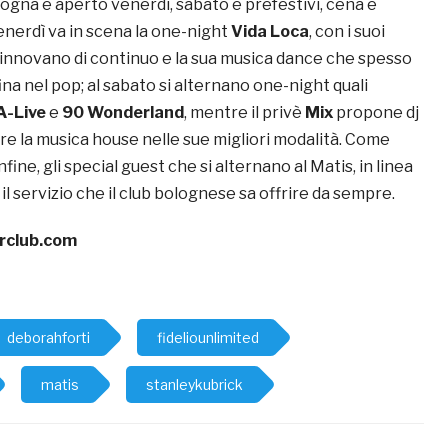
ologna è aperto venerdì, sabato e prefestivi, cena e
nerdì va in scena la one-night
Vida Loca
, con i suoi
 rinnovano di continuo e la sua musica dance che spesso
ina nel pop; al sabato si alternano one-night quali
A-Live
e
90 Wonderland
, mentre
il privè
Mix
propone dj
are la musica house nelle sue migliori modalità. Come
infine, gli special guest che si alternano al Matis, in linea
 il servizio che il club bolognese sa offrire da sempre.
rclub.com
deborahforti
fideliounlimited
matis
stanleykubrick