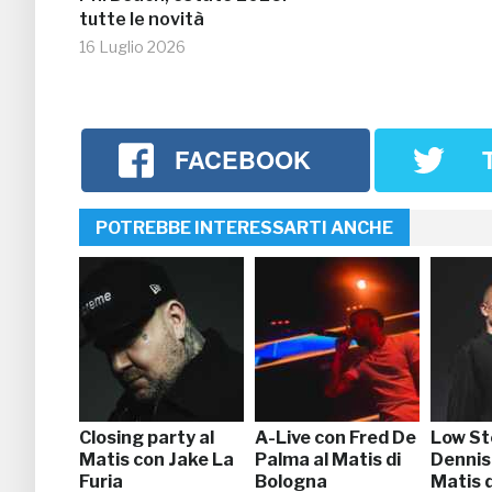
tutte le novità
16 Luglio 2026
FACEBOOK
POTREBBE INTERESSARTI ANCHE
Closing party al
A-Live con Fred De
Low St
Matis con Jake La
Palma al Matis di
Dennis 
Furia
Bologna
Matis 