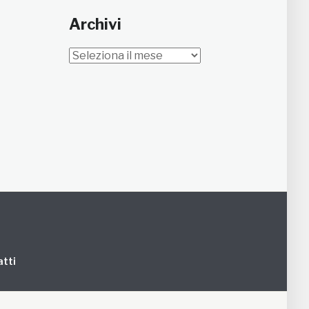
Archivi
Archivi
tti