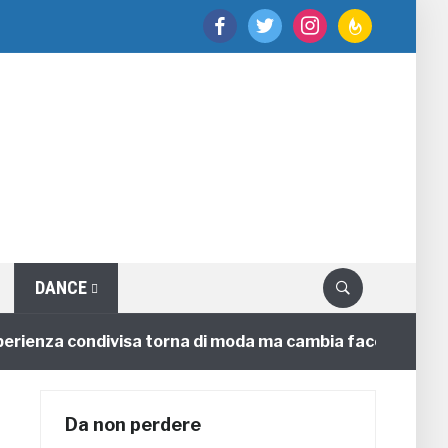
facebook
twitter
instagram
feedburner
DANCE
enza condivisa torna di moda ma cambia faccia
4 ann
Da non perdere