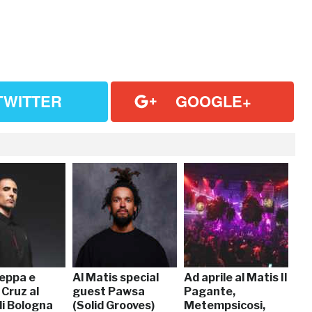
TWITTER
GOOGLE+
eppa e
Al Matis special
Ad aprile al Matis Il
Cruz al
guest Pawsa
Pagante,
di Bologna
(Solid Grooves)
Metempsicosi,