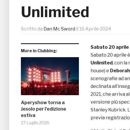
Unlimited
Scritto da
Dan Mc Sword
il
16 Aprile 2024
Sabato 20 april
More in Clubbing:
Sabato 20 aprile è
Unlimited
, con la
house) e
Deborah 
scenografie ad ani
declinata all’inse
2021, che arriva a
versione più specia
Aperyshow torna a
Jesolo per l’edizione
Stanley Kubrick. 
estiva
previa registrazi
27 Luglio 2026