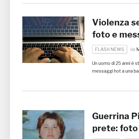
Violenza s
foto e mes
FLASH NEWS
da
M
Un uomo di 25 anni è s
messaggi hot a una bamb
Guerrina Pi
prete: foto