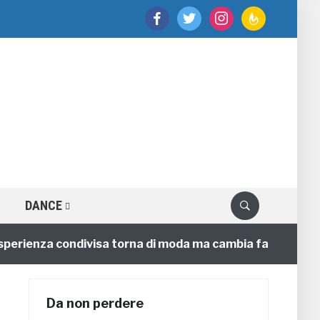
facebook
twitter
instagram
feedburner
DANCE
perienza condivisa torna di moda ma cambia faccia
Da non perdere