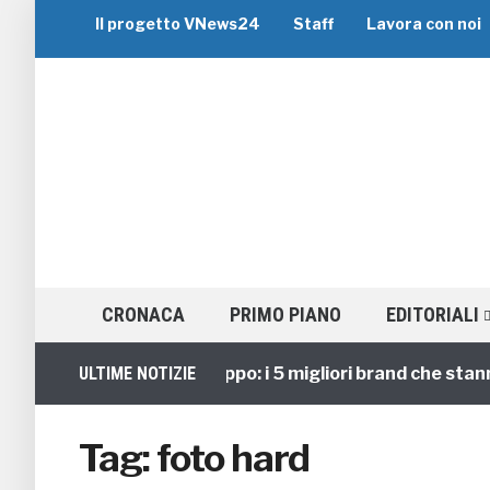
Il progetto VNews24
Staff
Lavora con noi
CRONACA
PRIMO PIANO
EDITORIALI
ULTIME NOTIZIE
Viaggi di Gruppo: i 5 migliori brand che stanno
Tag:
foto hard