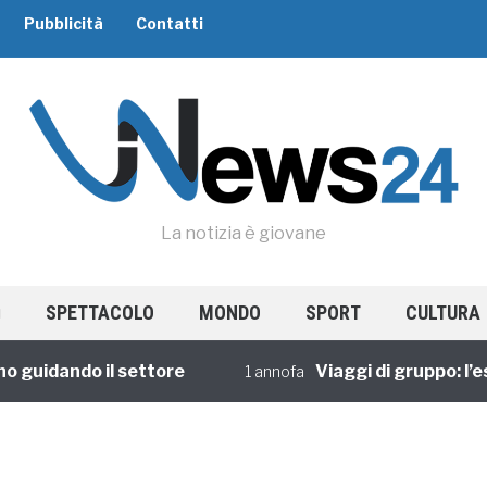
Pubblicità
Contatti
La notizia è giovane
SPETTACOLO
MONDO
SPORT
CULTURA
 guidando il settore
Viaggi di gruppo: l’es
1 annofa