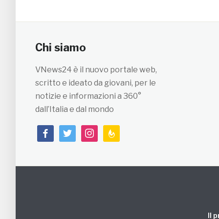
Chi siamo
VNews24 è il nuovo portale web,
scritto e ideato da giovani, per le
notizie e informazioni a 360°
dall’Italia e dal mondo
facebook
twitter
instagram
feedburner
Il