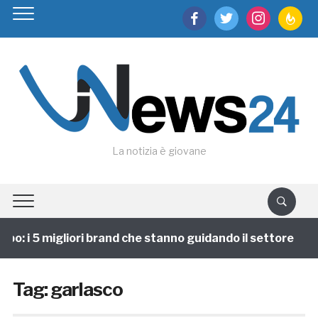
facebook
twitter
instagram
feedburn
La notizia è giovane
o: i 5 migliori brand che stanno guidando il settore
Tag:
garlasco