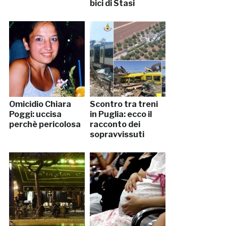
bici di Stasi
Omicidio Chiara
Scontro tra treni
Poggi: uccisa
in Puglia: ecco il
perchè pericolosa
racconto dei
sopravvissuti