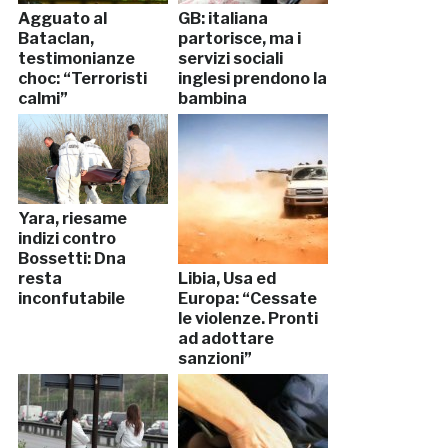
Agguato al
GB: italiana
Bataclan,
partorisce, ma i
testimonianze
servizi sociali
choc: “Terroristi
inglesi prendono la
calmi”
bambina
Yara, riesame
indizi contro
Bossetti: Dna
resta
Libia, Usa ed
inconfutabile
Europa: “Cessate
le violenze. Pronti
ad adottare
sanzioni”