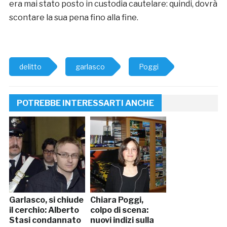
era mai stato posto in custodia cautelare: quindi, dovrà
scontare la sua pena fino alla fine.
delitto
garlasco
Poggi
POTREBBE INTERESSARTI ANCHE
Garlasco, si chiude
Chiara Poggi,
il cerchio: Alberto
colpo di scena:
Stasi condannato
nuovi indizi sulla