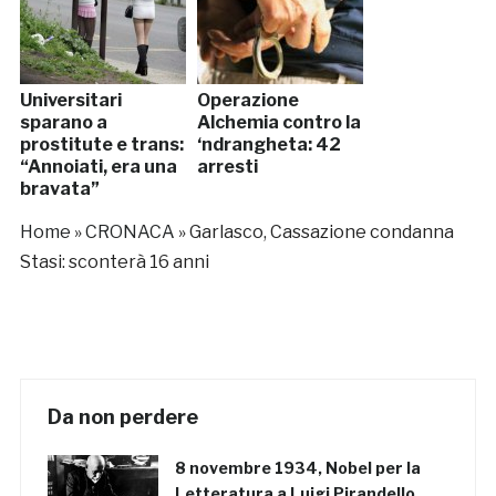
Universitari
Operazione
sparano a
Alchemia contro la
prostitute e trans:
‘ndrangheta: 42
“Annoiati, era una
arresti
bravata”
Home
»
CRONACA
»
Garlasco, Cassazione condanna
Stasi: sconterà 16 anni
Da non perdere
8 novembre 1934, Nobel per la
Letteratura a Luigi Pirandello