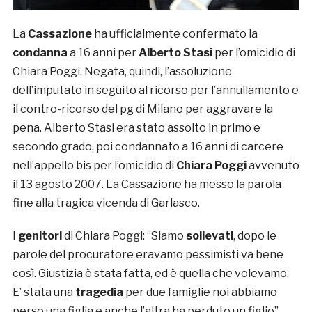
La
Cassazione
ha ufficialmente confermato la
condanna
a 16 anni per
Alberto Stasi
per l’omicidio di
Chiara Poggi. Negata, quindi, l’assoluzione
dell’imputato in seguito al ricorso per l’annullamento e
il contro-ricorso del pg di Milano per aggravare la
pena. Alberto Stasi era stato assolto in primo e
secondo grado, poi condannato a 16 anni di carcere
nell’appello bis per l’omicidio di
Chiara Poggi
avvenuto
il 13 agosto 2007. La Cassazione ha messo la parola
fine alla tragica vicenda di Garlasco.
I
genitori
di Chiara Poggi: “Siamo
sollevati
, dopo le
parole del procuratore eravamo pessimisti va bene
così. Giustizia è stata fatta, ed è quella che volevamo.
E’ stata una
tragedia
per due famiglie noi abbiamo
perso una figlia e anche l’altra ha perduto un figlio”.