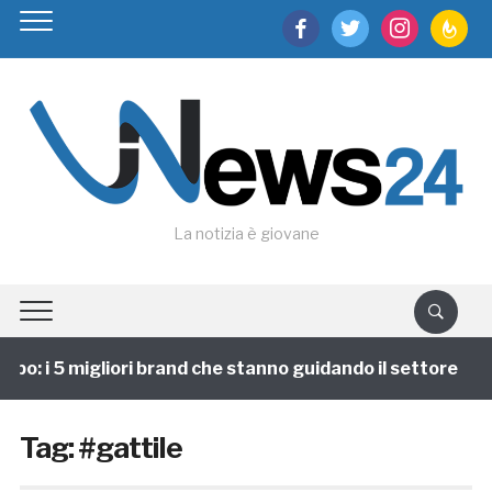
facebook
twitter
instagram
feedburn
La notizia è giovane
po: i 5 migliori brand che stanno guidando il settore
Tag:
#gattile