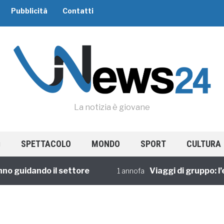
Pubblicità
Contatti
La notizia è giovane
SPETTACOLO
MONDO
SPORT
CULTURA
o guidando il settore
Viaggi di gruppo: l’e
1 annofa