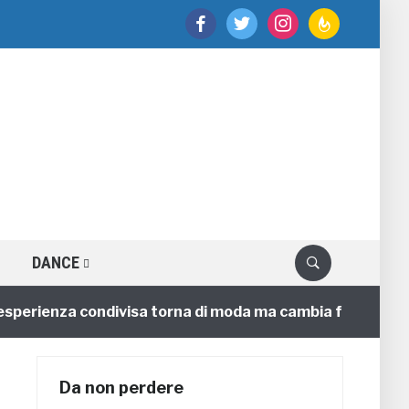
facebook
twitter
instagram
feedburner
DANCE
sperienza condivisa torna di moda ma cambia faccia
Da non perdere