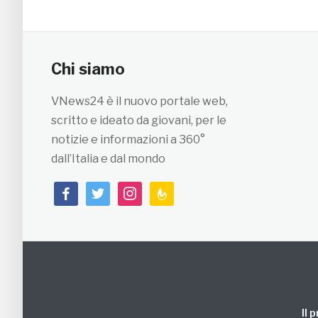
Chi siamo
VNews24 è il nuovo portale web,
scritto e ideato da giovani, per le
notizie e informazioni a 360°
dall’Italia e dal mondo
facebook
twitter
instagram
feedburner
Il