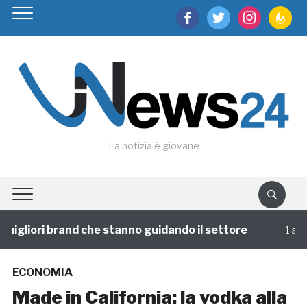
facebook
twitter
instagram
feedburn
La notizia è giovane
igliori brand che stanno guidando il settore
1 annofa
ECONOMIA
Made in California: la vodka alla