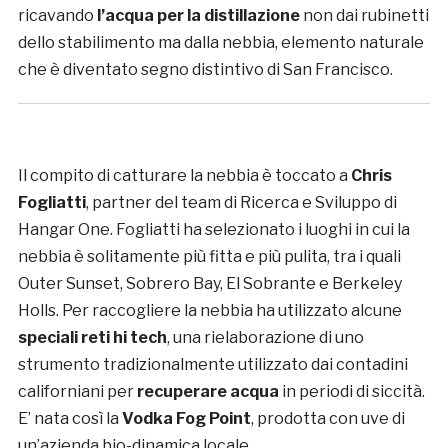
ricavando
l’acqua per la distillazione
non dai rubinetti
dello stabilimento ma dalla nebbia, elemento naturale
che è diventato segno distintivo di San Francisco.
Il compito di catturare la nebbia è toccato a
Chris
Fogliatti
, partner del team di Ricerca e Sviluppo di
Hangar One. Fogliatti ha selezionato i luoghi in cui la
nebbia è solitamente più fitta e più pulita, tra i quali
Outer Sunset, Sobrero Bay, El Sobrante e Berkeley
Holls. Per raccogliere la nebbia ha utilizzato alcune
speciali reti hi tech
, una rielaborazione di uno
strumento tradizionalmente utilizzato dai contadini
californiani per
recuperare acqua
in periodi di siccità.
E’ nata così la
Vodka Fog Point
, prodotta con uve di
un’azienda bio-dinamica locale.