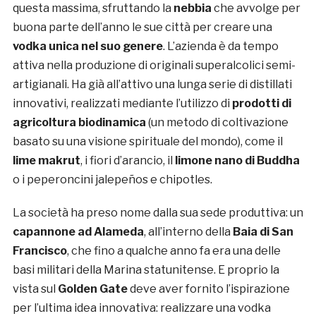
questa massima, sfruttando la
nebbia
che avvolge per
buona parte dell’anno le sue città per creare una
vodka unica nel suo genere
. L’azienda è da tempo
attiva nella produzione di originali superalcolici semi-
artigianali. Ha già all’attivo una lunga serie di distillati
innovativi, realizzati mediante l’utilizzo di
prodotti di
agricoltura biodinamica
(un metodo di coltivazione
basato su una visione spirituale del mondo), come il
lime makrut
, i fiori d’arancio, il
limone nano di Buddha
o i peperoncini jalepeños e chipotles.
La società ha preso nome dalla sua sede produttiva: un
capannone ad Alameda
, all’interno della
Baia di San
Francisco
, che fino a qualche anno fa era una delle
basi militari della Marina statunitense. E proprio la
vista sul
Golden Gate
deve aver fornito l’ispirazione
per l’ultima idea innovativa: realizzare una vodka