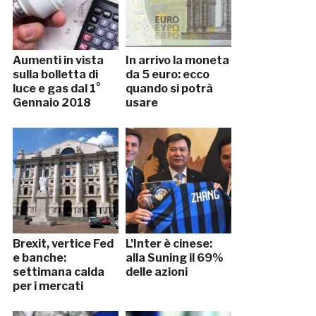
Aumenti in vista
In arrivo la moneta
sulla bolletta di
da 5 euro: ecco
luce e gas dal 1°
quando si potrà
Gennaio 2018
usare
Brexit, vertice Fed
L’Inter è cinese:
e banche:
alla Suning il 69%
settimana calda
delle azioni
per i mercati