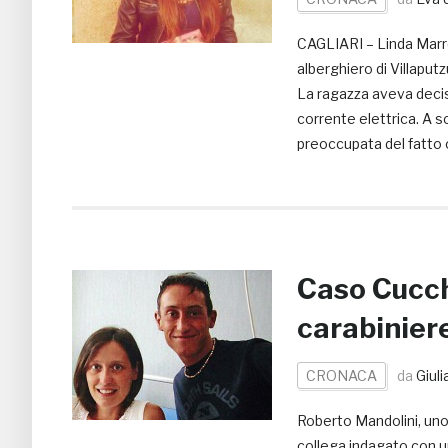
CAGLIARI – Linda Marro
alberghiero di Villaputz
La ragazza aveva deciso
corrente elettrica. A sc
preoccupata del fatto 
Caso Cucchi
carabinier
CRONACA
da
Giul
Roberto Mandolini, uno d
collega indagato con un