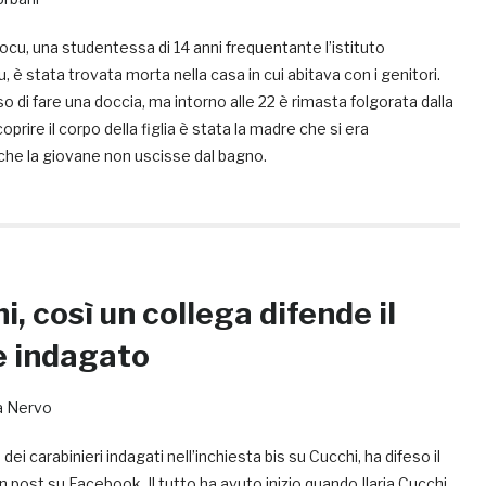
cu, una studentessa di 14 anni frequentante l’istituto
u, è stata trovata morta nella casa in cui abitava con i genitori.
 di fare una doccia, ma intorno alle 22 è rimasta folgorata dalla
oprire il corpo della figlia è stata la madre che si era
che la giovane non uscisse dal bagno.
, così un collega difende il
e indagato
ia Nervo
ei carabinieri indagati nell’inchiesta bis su Cucchi, ha difeso il
 post su Facebook. Il tutto ha avuto inizio quando Ilaria Cucchi,