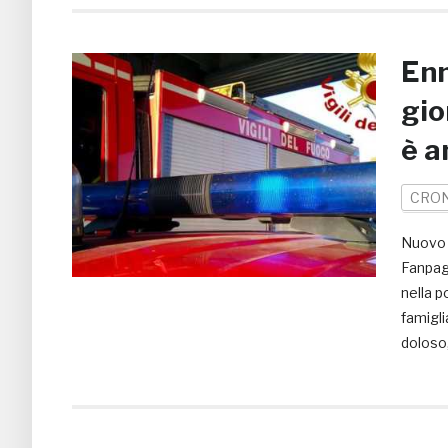
Enn
gio
è a
CRO
Nuovo c
Fanpag
nella p
famigli
doloso,