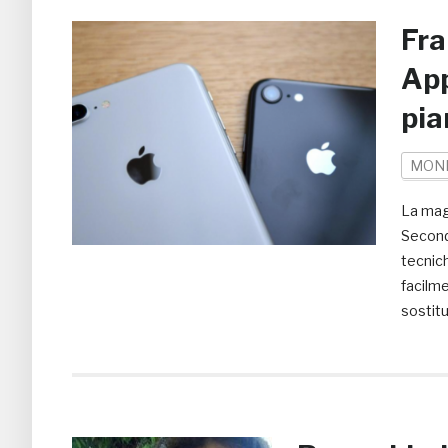
Fra
App
pia
MON
La magi
Secondo
tecnich
facilme
sostitu