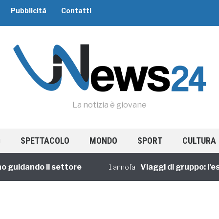
Pubblicità
Contatti
La notizia è giovane
SPETTACOLO
MONDO
SPORT
CULTURA
uidando il settore
Viaggi di gruppo: l’espe
1 annofa