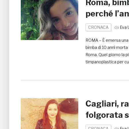
Roma, bimb
perché l’an
CRONACA
da
Eva 
ROMA – È emersa una nu
bimba di 10 anni morta 
Roma. Quel giorno la p
timpanoplastica per cur
Cagliari, r
folgorata s
CRONACA
da
Eva 