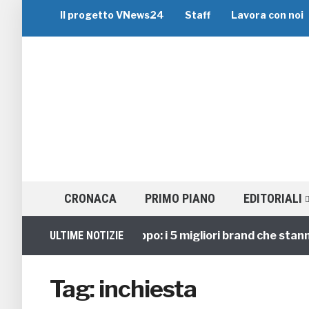
Il progetto VNews24
Staff
Lavora con noi
CRONACA
PRIMO PIANO
EDITORIALI
Viaggi di Gruppo: i 5 migliori brand che stanno g
ULTIME NOTIZIE
Tag:
inchiesta