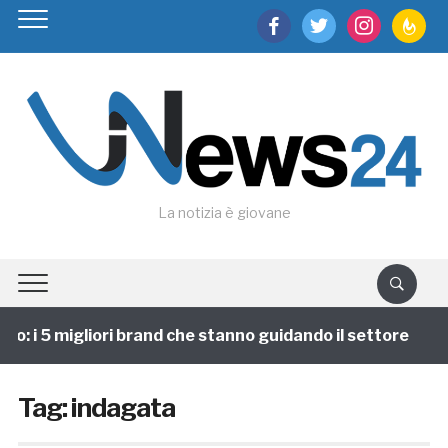
facebook
twitter
instagram
feedburn
La notizia è giovane
o: i 5 migliori brand che stanno guidando il settore
Tag:
indagata