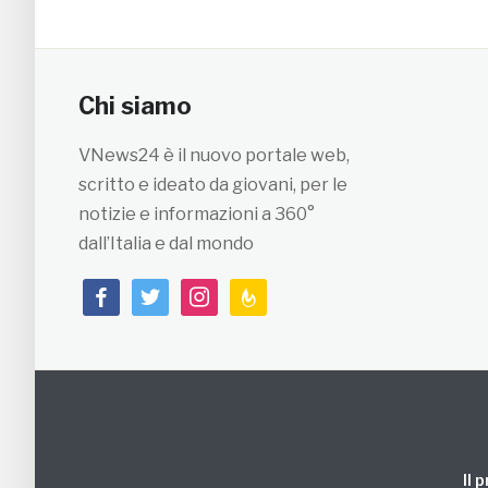
Chi siamo
VNews24 è il nuovo portale web,
scritto e ideato da giovani, per le
notizie e informazioni a 360°
dall’Italia e dal mondo
facebook
twitter
instagram
feedburner
Il