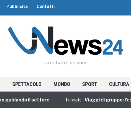
Pubblicità
Contatti
La notizia è giovane
SPETTACOLO
MONDO
SPORT
CULTURA
 guidando il settore
Viaggi di gruppo: l’es
1 annofa