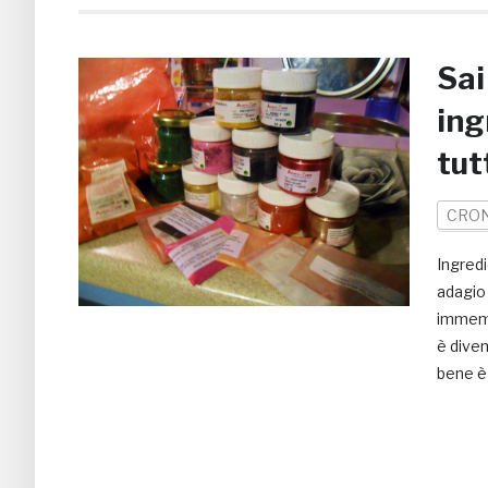
Sai
ing
tutt
CRO
Ingred
adagio
immemo
è diven
bene è 