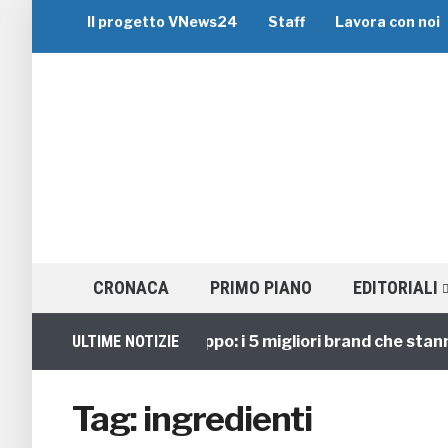
Il progetto VNews24
Staff
Lavora con noi
CRONACA
PRIMO PIANO
EDITORIALI
ULTIME NOTIZIE
Viaggi di Gruppo: i 5 migliori brand che stanno
Tag:
ingredienti